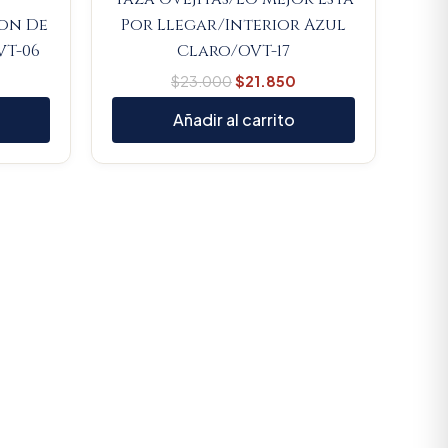
ion De
Por Llegar/Interior Azul
VT-06
Claro/OVT-17
$
23.000
$
21.850
Añadir al carrito