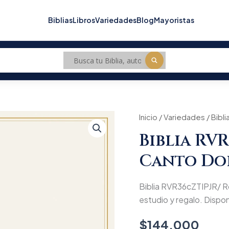
Biblias
Libros
Variedades
Blog
Mayoristas
Biblia
Inicio
/
Variedades
/ Bibl
RVR36cZTIPJR/
Biblia RVR
Roja
Beige
Canto Do
Canto
Dorado
cantidad
Biblia RVR36cZTIPJR/ R
estudio y regalo. Disponi
$
144.000