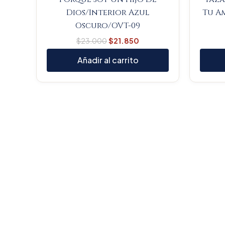
Dios/Interior Azul
Tu A
Oscuro/OVT-09
$
23.000
$
21.850
Añadir al carrito