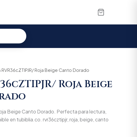
ia RVR36cZTIPJR/ Roja Beige Canto Dorado
36cZTIPJR/ Roja Beige
rado
oja Beige Canto Dorado. Perfecta para lectura,
ble en tubiblia.co. rvr36cztipjr, roja, beige, canto