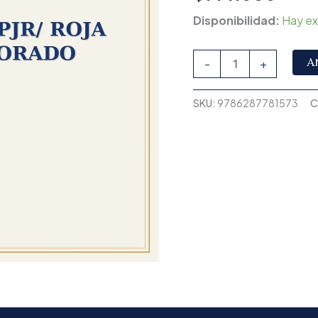
Disponibilidad:
Hay ex
A
-
+
SKU:
9786287781573
C