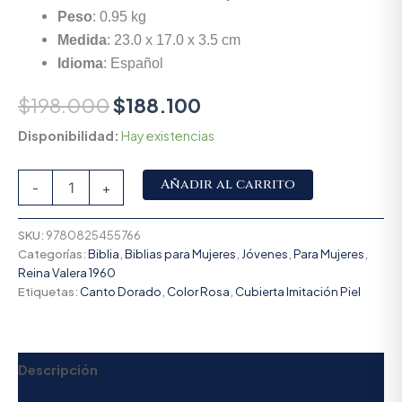
Peso
: 0.95 kg
Medida
: 23.0 x 17.0 x 3.5 cm
Idioma
: Español
$
198.000
$
188.100
Disponibilidad:
Hay existencias
Alternative:
Añadir al carrito
-
+
SKU:
9780825455766
Categorías:
Biblia
,
Biblias para Mujeres
,
Jóvenes
,
Para Mujeres
,
Reina Valera 1960
Etiquetas:
Canto Dorado
,
Color Rosa
,
Cubierta Imitación Piel
Descripción