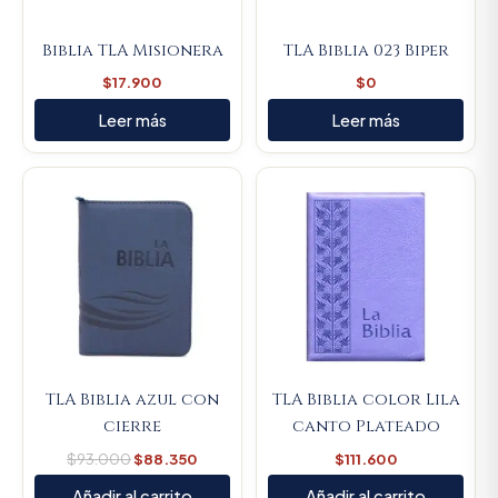
Biblia TLA Misionera
TLA Biblia 023 Biper
$
17.900
$
0
Leer más
Leer más
Original
Current
price
price
was:
is:
$93.000.
$88.350.
TLA Biblia azul con
TLA Biblia color Lila
cierre
canto Plateado
$
93.000
$
88.350
$
111.600
Añadir al carrito
Añadir al carrito