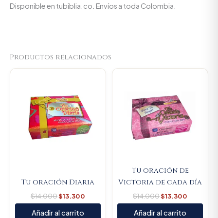
Disponible en tubiblia.co. Envíos a toda Colombia.
Productos relacionados
Original
Current
Original
Current
price
price
price
price
was:
is:
was:
is:
$14.000.
$13.300.
$14.000.
$13.300.
Tu oración de
Tu oración Diaria
Victoria de cada día
$
14.000
$
13.300
$
14.000
$
13.300
Añadir al carrito
Añadir al carrito