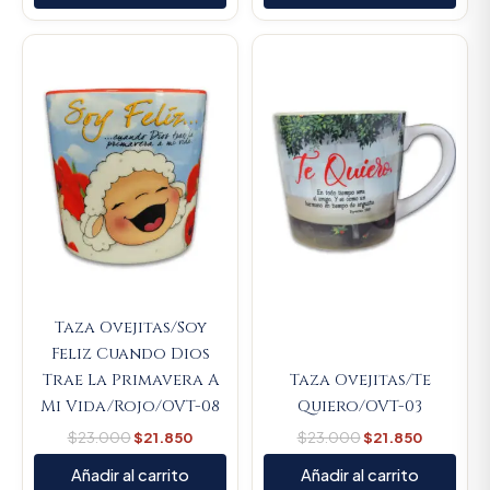
Original
Current
Original
Current
price
price
price
price
was:
is:
was:
is:
$23.000.
$21.850.
$23.000.
$21.850.
Taza Ovejitas/Soy
Feliz Cuando Dios
Trae La Primavera A
Taza Ovejitas/Te
Mi Vida/Rojo/OVT-08
Quiero/OVT-03
$
23.000
$
21.850
$
23.000
$
21.850
Añadir al carrito
Añadir al carrito