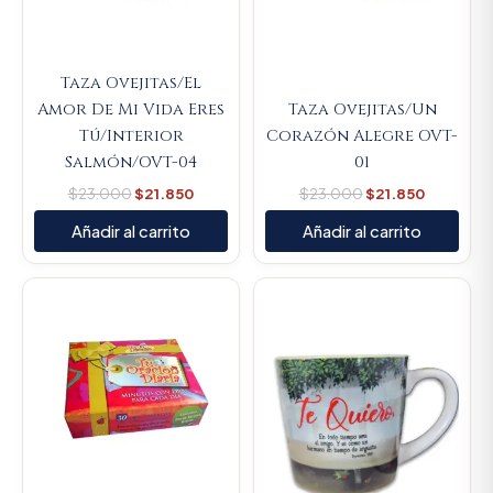
Taza Ovejitas/El
Amor De Mi Vida Eres
Taza Ovejitas/Un
Tú/Interior
Corazón Alegre OVT-
Salmón/OVT-04
01
$
23.000
$
21.850
$
23.000
$
21.850
Añadir al carrito
Añadir al carrito
Original
Current
Original
Current
price
price
price
price
was:
is:
was:
is:
$14.000.
$13.300.
$23.000.
$21.850.