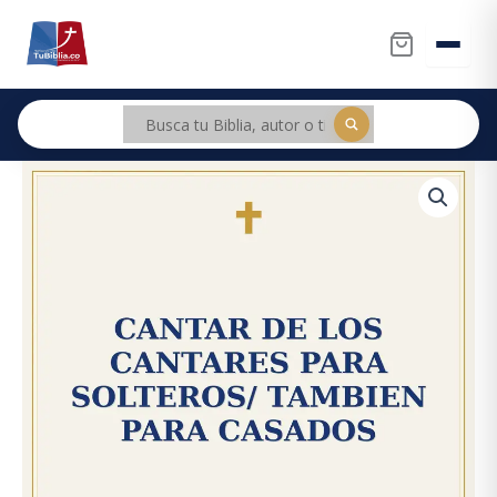
Ir
al
contenido
Cantar
Original
Current
De
price
price
Los
Cantares
was:
is:
Para
Solteros/
$67.500.
$64.125.
Tambien
Para
Casados
cantidad