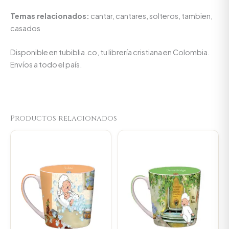
Temas relacionados:
cantar, cantares, solteros, tambien,
casados
Disponible en tubiblia.co, tu librería cristiana en Colombia.
Envíos a todo el país.
Productos relacionados
Original
Current
Original
Current
price
price
price
price
was:
is:
was:
is:
$23.000.
$21.850.
$23.000.
$21.850.