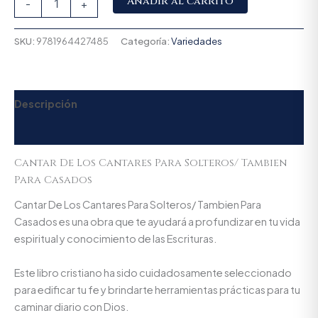
Añadir al carrito
-
+
SKU:
9781964427485
Categoría:
Variedades
Descripción
Valoraciones (0)
Cantar De Los Cantares Para Solteros/ Tambien
Para Casados
Cantar De Los Cantares Para Solteros/ Tambien Para
Casados es una obra que te ayudará a profundizar en tu vida
espiritual y conocimiento de las Escrituras.
Este libro cristiano ha sido cuidadosamente seleccionado
para edificar tu fe y brindarte herramientas prácticas para tu
caminar diario con Dios.