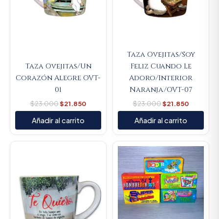
Taza Ovejitas/Soy
Taza Ovejitas/Un
Feliz Cuando Le
Corazón Alegre OVT-
Adoro/Interior
01
Naranja/OVT-07
$
23.000
$
21.850
$
23.000
$
21.850
Añadir al carrito
Añadir al carrito
Original
Current
Original
Current
price
price
price
price
was:
is:
was:
is:
$23.000.
$21.850.
$9.000.
$8.550.