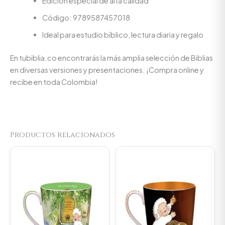
Edición especial de alta calidad
Código: 9789587457018
Ideal para estudio bíblico, lectura diaria y regalo
En tubiblia.co encontrarás la más amplia selección de Biblias
en diversas versiones y presentaciones. ¡Compra online y
recibe en toda Colombia!
Productos relacionados
Original
Current
Original
Current
price
price
price
price
was:
is:
was:
is:
$23.000.
$21.850.
$23.000.
$21.850.