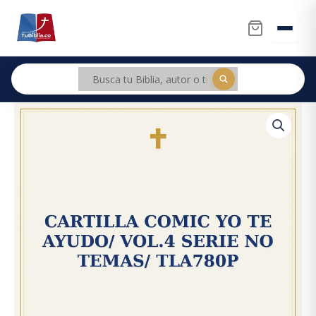
Ir
al
contenido
Cartilla
Original
Current
Comic
price
price
Yo
Te
was:
is:
Ayudo/
Vol.4
$8.000.
$7.600.
Serie
No
temas/
TLA780P
cantidad