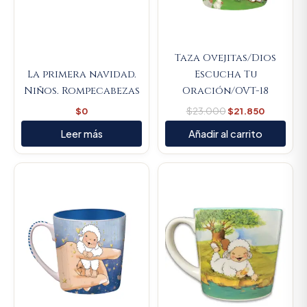
Taza Ovejitas/Dios
La primera navidad.
Escucha Tu
Niños. Rompecabezas
Oración/OVT-18
$
0
$
23.000
$
21.850
Leer más
Añadir al carrito
Original
Current
Original
Current
price
price
price
price
was:
is:
was:
is:
$23.000.
$21.850.
$23.000.
$21.850.