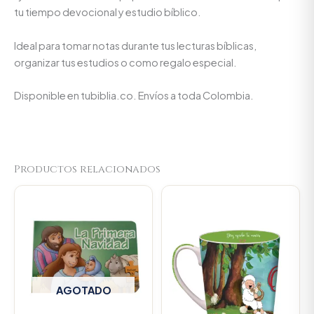
tu tiempo devocional y estudio bíblico.
Ideal para tomar notas durante tus lecturas bíblicas,
organizar tus estudios o como regalo especial.
Disponible en tubiblia.co. Envíos a toda Colombia.
Productos relacionados
Original
Current
price
price
was:
is:
$23.000.
$21.850.
AGOTADO