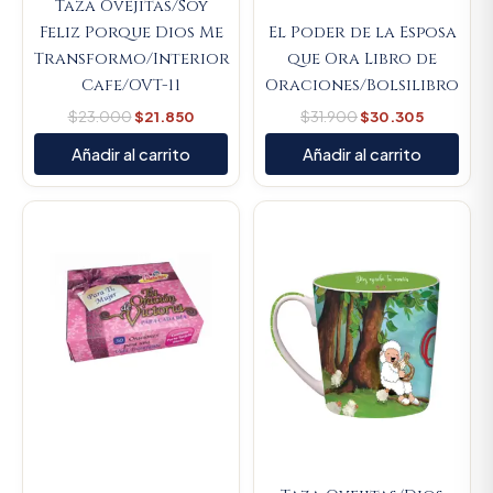
Taza Ovejitas/Soy
Feliz Porque Dios Me
El Poder de la Esposa
Transformo/Interior
que Ora Libro de
Cafe/OVT-11
Oraciones/Bolsilibro
$
23.000
$
21.850
$
31.900
$
30.305
Añadir al carrito
Añadir al carrito
Original
Current
Original
Current
price
price
price
price
was:
is:
was:
is:
$14.000.
$13.300.
$23.000.
$21.850.