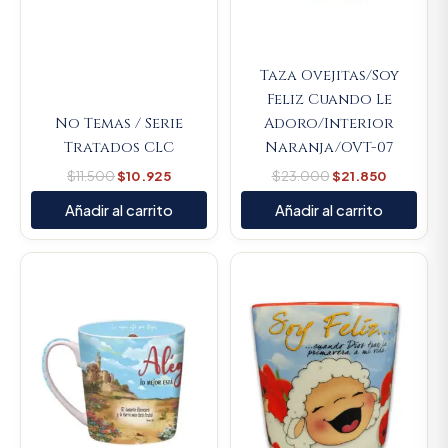
Taza Ovejitas/Soy
Feliz Cuando Le
No Temas / Serie
Adoro/Interior
Tratados CLC
Naranja/OVT-07
$
11.500
$
10.925
$
23.000
$
21.850
Añadir al carrito
Añadir al carrito
Original
Current
Original
Current
price
price
price
price
was:
is:
was:
is:
$23.000.
$21.850.
$23.000.
$21.850.