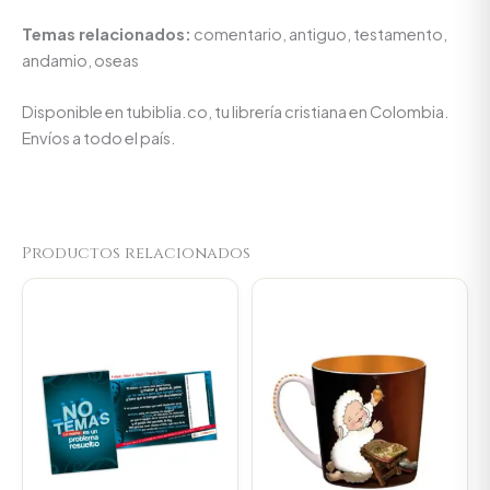
Temas relacionados:
comentario, antiguo, testamento,
andamio, oseas
Disponible en tubiblia.co, tu librería cristiana en Colombia.
Envíos a todo el país.
Productos relacionados
Original
Current
Original
Current
price
price
price
price
was:
is:
was:
is:
$11.500.
$10.925.
$23.000.
$21.850.