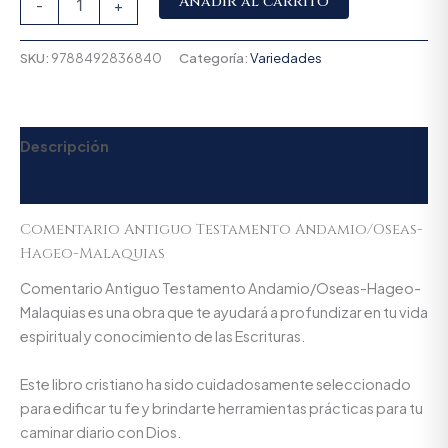
Añadir al carrito
-
+
SKU:
9788492836840
Categoría:
Variedades
Descripción
Valoraciones (0)
Comentario Antiguo Testamento Andamio/Oseas-
Hageo-Malaquias
Comentario Antiguo Testamento Andamio/Oseas-Hageo-
Malaquias es una obra que te ayudará a profundizar en tu vida
espiritual y conocimiento de las Escrituras.
Este libro cristiano ha sido cuidadosamente seleccionado
para edificar tu fe y brindarte herramientas prácticas para tu
caminar diario con Dios.