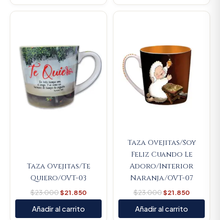
Original
Current
Original
Current
price
price
price
price
was:
is:
was:
is:
$23.000.
$21.850.
$23.000.
$21.850.
Taza Ovejitas/Soy
Feliz Cuando Le
Taza Ovejitas/Te
Adoro/Interior
Quiero/OVT-03
Naranja/OVT-07
$
23.000
$
21.850
$
23.000
$
21.850
Añadir al carrito
Añadir al carrito