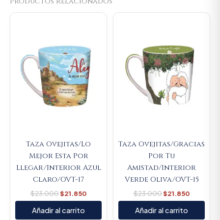
Productos relacionados
Original
Current
Original
Current
price
price
price
price
was:
is:
was:
is:
$23.000.
$21.850.
$23.000.
$21.850.
Taza Ovejitas/Lo
Taza Ovejitas/Gracias
Mejor Esta Por
Por Tu
Llegar/Interior Azul
Amistad/Interior
Claro/OVT-17
Verde Oliva/OVT-15
$
23.000
$
21.850
$
23.000
$
21.850
Añadir al carrito
Añadir al carrito