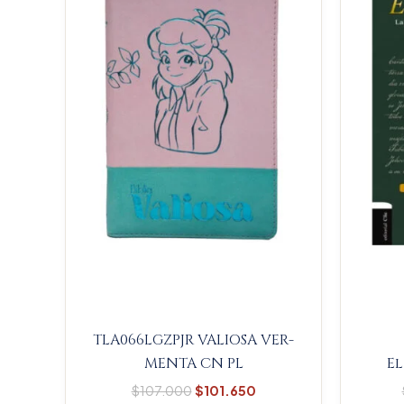
$107.000.
$101.650.
TLA066LGZPJR VALIOSA VER-
MENTA CN PL
El
$
107.000
$
101.650