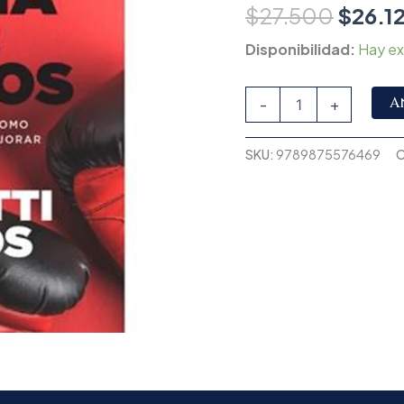
$
27.500
$
26.1
Disponibilidad:
Hay ex
A
-
+
SKU:
9789875576469
C