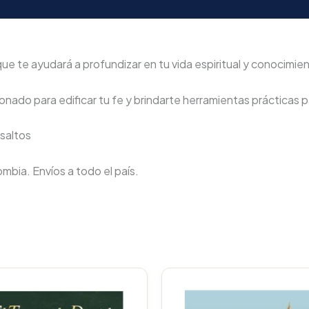
ue te ayudará a profundizar en tu vida espiritual y conocimien
nado para edificar tu fe y brindarte herramientas prácticas pa
asaltos
lombia. Envíos a todo el país.
Original
Current
Original
price
price
price
p
was:
is:
was:
i