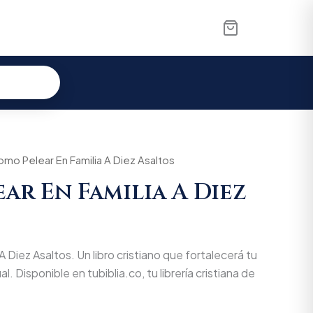
al
omo Pelear En Familia A Diez Asaltos
Current
ar En Familia A Diez
price
is:
00.
$26.125.
 Diez Asaltos. Un libro cristiano que fortalecerá tu
l. Disponible en tubiblia.co, tu librería cristiana de