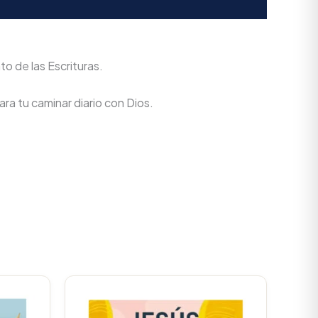
to de las Escrituras.
ra tu caminar diario con Dios.
Current
Original
Current
rice
price
price
s:
was:
is: