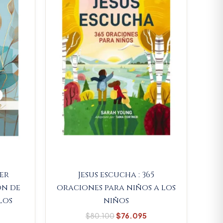
$62.700.
$80.100.
$76.095.
jer
Jesus escucha : 365
ón de
oraciones para niños a los
los
niños
$
80.100
$
76.095