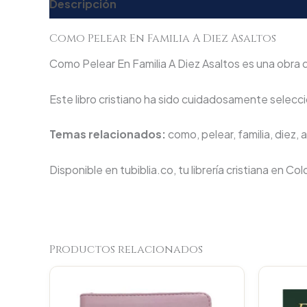
Descripción
Valoraciones (0)
Como Pelear En Familia A Diez Asaltos
Como Pelear En Familia A Diez Asaltos es una obra q
Este libro cristiano ha sido cuidadosamente seleccio
Temas relacionados:
como, pelear, familia, diez, 
Disponible en tubiblia.co, tu librería cristiana en Co
Productos relacionados
Original
Current
price
price
was:
is: