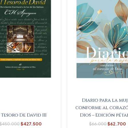
$450.000.
$427.500.
$66.000.
Diario para la mu
conforme al coraz
 Tesoro De David III
Dios – Edición péta
$
450.000
$
427.500
$
66.000
$
62.700