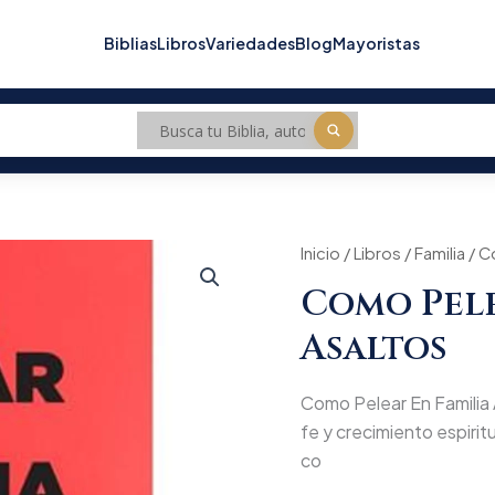
Biblias
Libros
Variedades
Blog
Mayoristas
Como
Inicio
/
Libros
/
Origin
Familia
/ C
Pelear
Como Pele
En
price
Familia
Asaltos
A
was:
Diez
Asaltos
$27.5
Como Pelear En Familia A
cantidad
fe y crecimiento espiritua
co