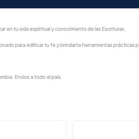
r en tu vida espiritual y conocimiento de las Escrituras.
nado para edificar tu fe y brindarte herramientas prácticas pa
lombia. Envíos a todo el país.
Original
Current
Original
C
price
price
price
p
was:
is:
was:
i