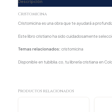
Descripción
Valoraciones (0)
Cristomicina
Cristomicina es una obra que te ayudará a profundiza
Este libro cristiano ha sido cuidadosamente seleccio
Temas relacionados:
cristomicina
Disponible en tubiblia.co, tu librería cristiana en Co
Productos relacionados
Original
Current
price
price
was:
is: