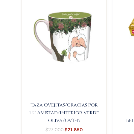
$23.000.
$21.850.
Taza Ovejitas/Gracias Por
Tu Amistad/Interior Verde
Oliva/OVT-15
Be
$
23.000
$
21.850