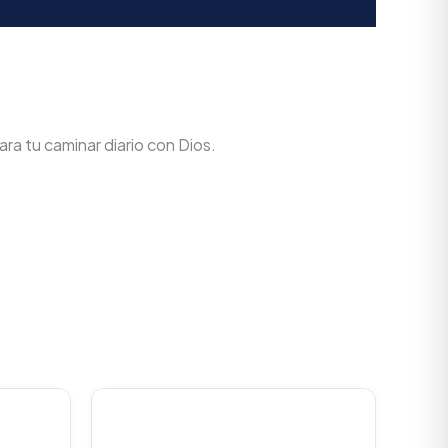
ra tu caminar diario con Dios.
urrent
Original
Current
rice
price
price
s:
was:
is: