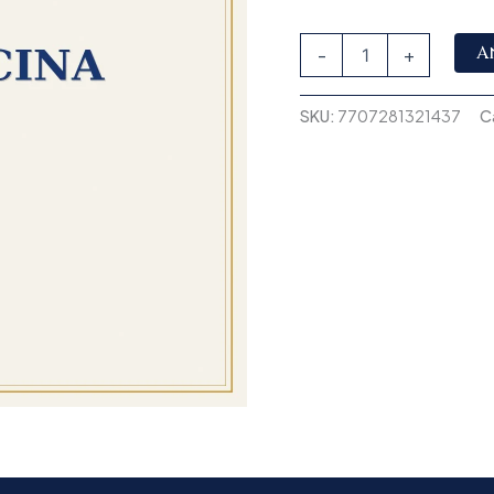
A
-
+
SKU:
7707281321437
C