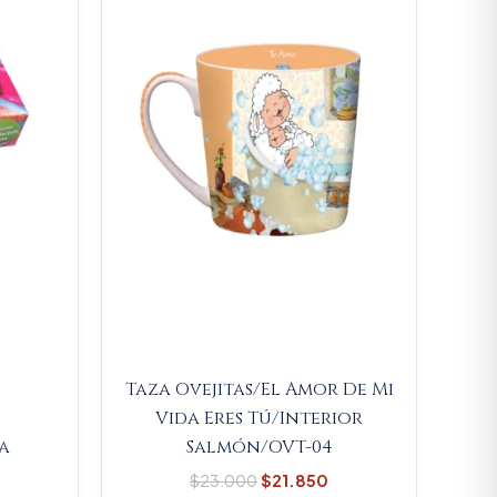
13.300.
$23.000.
$21.850.
Taza Ovejitas/El Amor De Mi
Vida Eres Tú/Interior
a
Salmón/OVT-04
$
23.000
$
21.850