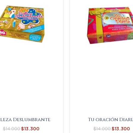
$14.000.
$13.300.
$14.000.
$
lleza Deslumbrante
Tu oración Diari
$
14.000
$
13.300
$
14.000
$
13.300