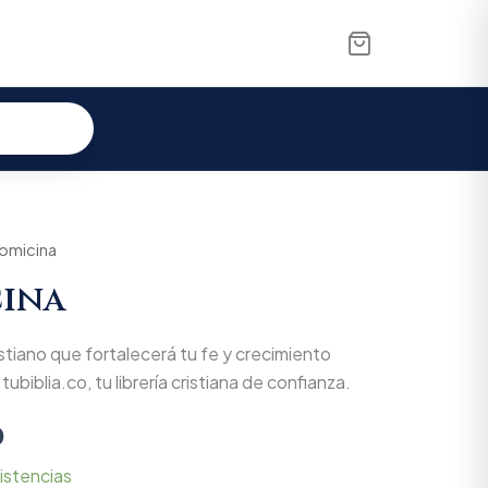
l
tomicina
Current
cina
price
is:
ristiano que fortalecerá tu fe y crecimiento
0.
$8.550.
tubiblia.co, tu librería cristiana de confianza.
0
istencias