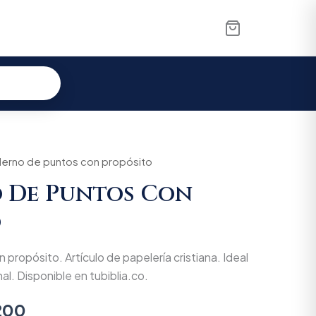
nal
erno de puntos con propósito
Current
 De Puntos Con
price
o
is:
000.
$34.200.
ropósito. Artículo de papelería cristiana. Ideal
l. Disponible en tubiblia.co.
200