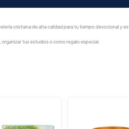
ería cristiana de alta calidad para tu tiempo devocional y est
, organizar tus estudios o como regalo especial.
Original
Current
Original
C
price
price
price
p
was:
is:
was:
i
$23.000.
$21.850.
$23.000
$