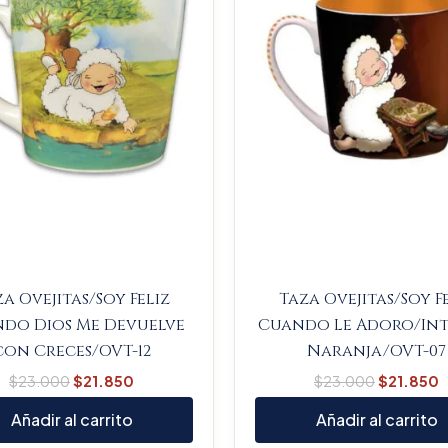
a Ovejitas/Soy Feliz
Taza Ovejitas/Soy F
do Dios Me Devuelve
Cuando Le Adoro/Int
con Creces/OVT-12
Naranja/OVT-07
$
23.000
$
21.850
$
23.000
$
21.850
Añadir al carrito
Añadir al carrito