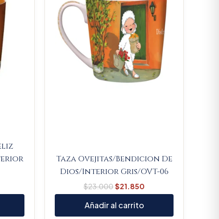
eliz
erior
Taza Ovejitas/Bendicion De
Dios/Interior Gris/OVT-06
$
23.000
$
21.850
Añadir al carrito