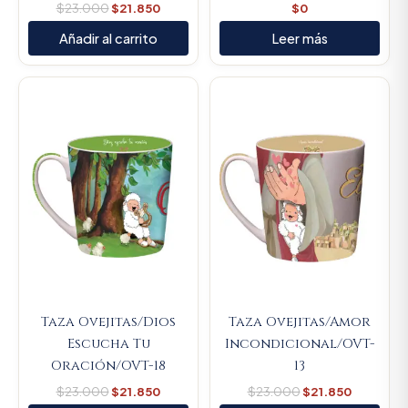
$
23.000
$
21.850
$
0
Añadir al carrito
Leer más
Original
Current
Original
Current
price
price
price
price
was:
is:
was:
is:
$23.000.
$21.850.
$23.000.
$21.850.
Taza Ovejitas/Dios
Taza Ovejitas/Amor
Escucha Tu
Incondicional/OVT-
Oración/OVT-18
13
$
23.000
$
21.850
$
23.000
$
21.850