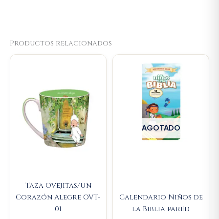
Productos relacionados
Original
Current
price
price
was:
is:
$23.000.
$21.850.
AGOTADO
Taza Ovejitas/Un
Corazón Alegre OVT-
Calendario Niños de
01
la Biblia pared