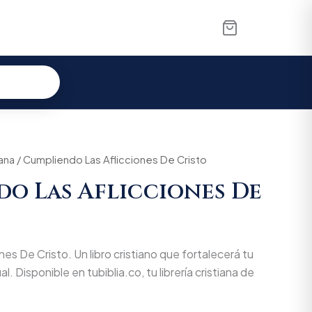
iana
nal
/ Cumpliendo Las Aflicciones De Cristo
Current
o Las Aflicciones De
price
is:
000.
$50.350.
es De Cristo. Un libro cristiano que fortalecerá tu
l. Disponible en tubiblia.co, tu librería cristiana de