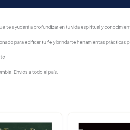
e te ayudará a profundizar en tu vida espiritual y conocimient
nado para edificar tu fe y brindarte herramientas prácticas pa
sto
lombia. Envíos a todo el país.
Original
Current
Original
price
price
price
p
was:
is:
was:
i