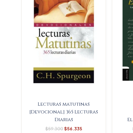
$59.300.
$56.335.
Lecturas matutinas
[Devocional] 365 Lecturas
Diarias
El
$
59.300
$
56.335