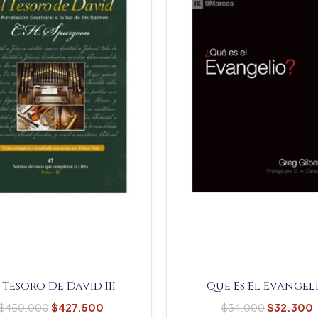
$450.000.
$427.500.
$34.000
 Tesoro De David III
Que Es El Evangel
$
450.000
$
427.500
$
34.000
$
32.300