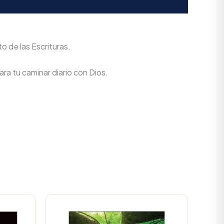
o de las Escrituras.
ra tu caminar diario con Dios.
Current
Original
Current
rice
price
price
s:
was:
is: