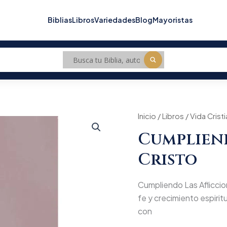
Biblias
Libros
Variedades
Blog
Mayoristas
Cumpliendo
Inicio
/
Libros
/
Vida Crist
Origi
Las
Cumpliend
Aflicciones
price
De
Cristo
Cristo
was:
cantidad
$53.
Cumpliendo Las Afliccion
fe y crecimiento espiritua
con