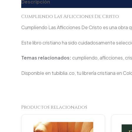
Descripción
Valoraciones (0)
Cumpliendo Las Aflicciones De Cristo
Cumpliendo Las Aflicciones De Cristo es una obra qu
Este libro cristiano ha sido cuidadosamente seleccio
Temas relacionados:
cumpliendo, aflicciones, cri
Disponible en tubiblia.co, tu librería cristiana en Co
Productos relacionados
Original
Current
price
price
was:
is: