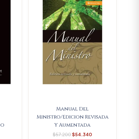
.
$32.300.
$57.200.
$54.340.
Manual Del
Ministro/Edicion Revisada
io
Y Aumentada
$
57.200
$
54.340