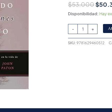
$
53.000
$
50.
Disponibilidad:
Hay ex
A
-
+
SKU:
9781629460512
C