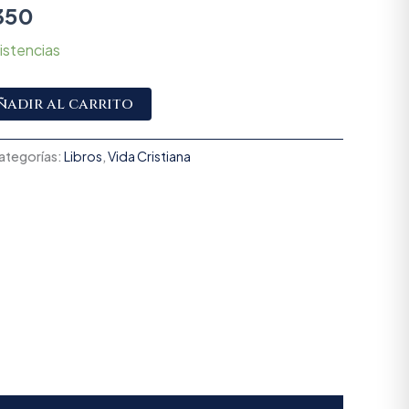
350
istencias
Alternative:
ñadir al carrito
ategorías:
Libros
,
Vida Cristiana