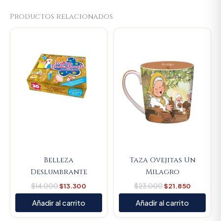
Productos relacionados
Original
Current
Original
Current
price
price
price
price
was:
is:
was:
is:
$14.000.
$13.300.
$23.000.
$21.850.
Belleza
Taza Ovejitas Un
Deslumbrante
Milagro
$
14.000
$
13.300
$
23.000
$
21.850
Añadir al carrito
Añadir al carrito