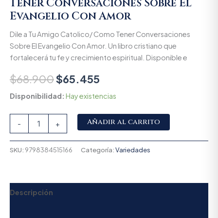
Tener Conversaciones Sobre El
Evangelio Con Amor
Dile a Tu Amigo Catolico/ Como Tener Conversaciones
Sobre El Evangelio Con Amor. Un libro cristiano que
fortalecerá tu fe y crecimiento espiritual. Disponible e
$
68.900
$
65.455
Disponibilidad:
Hay existencias
Alternative:
Añadir al carrito
-
+
SKU:
9798384515166
Categoría:
Variedades
Descripción
Valoraciones (0)