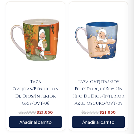
Original
Current
Original
Current
price
price
price
price
was:
is:
was:
is:
$23.000.
$21.850.
$23.000.
$21.850.
Taza
Taza Ovejitas/Soy
Ovejitas/Bendicion
Feliz Porque Soy Un
De Dios/Interior
Hijo De Dios/Interior
Gris/OVT-06
Azul Oscuro/OVT-09
$
23.000
$
21.850
$
23.000
$
21.850
Añadir al carrito
Añadir al carrito