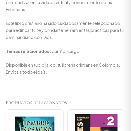
profundizar en tu vida espiritual y conocimiento de las
Escrituras.
Este libro cristiano ha sido cuidadosamente seleccionado
para edificar tu fe y brindarte herramientas prácticas para tu
caminar diario con Dios.
Temas relacionados:
burrito, cargo
Disponible en tubiblia.co, tu librería cristiana en Colombia.
Envíos a todo el país.
Productos relacionados
Original
Current
Original
Current
price
price
price
price
was:
is:
was:
is:
$66.000.
$62.700.
$89.900.
$85.405