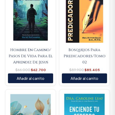
Hombre En Camino/
Bosquejos Para
Pasos De Vida Para El
Predicadores/Tomo
Aprendiz De Jesus
02
$
66.000
$
62.700
$
89.900
$
85.405
Añadir al carrito
Añadir al carrito
Original
Current
Original
Current
price
price
price
price
was:
is:
was:
is:
$66.000.
$62.700.
$79.000.
$75.050