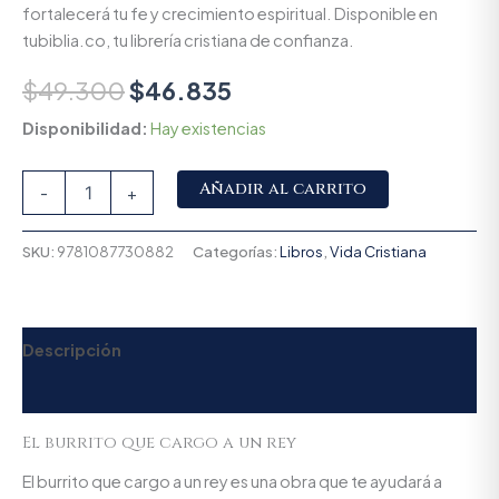
fortalecerá tu fe y crecimiento espiritual. Disponible en
tubiblia.co, tu librería cristiana de confianza.
$
49.300
$
46.835
Disponibilidad:
Hay existencias
Alternative:
Añadir al carrito
-
+
SKU:
9781087730882
Categorías:
Libros
,
Vida Cristiana
Descripción
Valoraciones (0)
El burrito que cargo a un rey
El burrito que cargo a un rey es una obra que te ayudará a