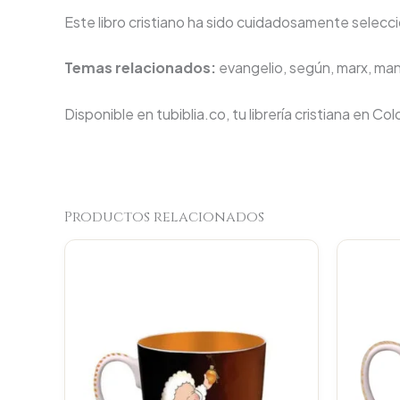
Este libro cristiano ha sido cuidadosamente seleccio
Temas relacionados:
evangelio, según, marx, manu
Disponible en tubiblia.co, tu librería cristiana en Co
Productos relacionados
Original
Current
price
price
was:
is:
$23.000.
$21.850.