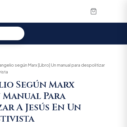
al
vangelio según Marx [Libro] Un manual para despolitizar
Current
ista
price
lio Según Marx
is:
n Manual Para
00.
$85.405.
zar A Jesús En Un
tivista