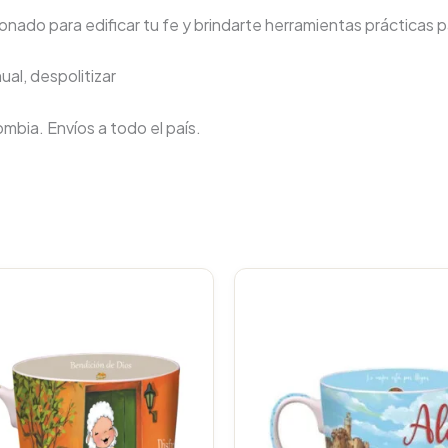
nado para edificar tu fe y brindarte herramientas prácticas pa
al, despolitizar
lombia. Envíos a todo el país.
Original
Current
Original
C
price
price
price
p
was:
is:
was:
i
$23.000.
$21.850.
$23.000
$