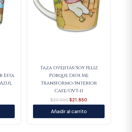
Taza Ovejitas/Soy Feliz
r Esta
Porque Dios Me
 Azul
Transformo/Interior
Cafe/OVT-11
$
23.000
$
21.850
Añadir al carrito