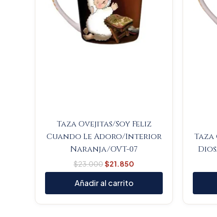
Taza Ovejitas/Soy Feliz
Cuando Le Adoro/Interior
Taza 
Naranja/OVT-07
Dios
$
23.000
$
21.850
Añadir al carrito