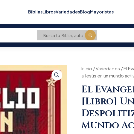
Biblias
Libros
Variedades
Blog
Mayoristas
El
Inicio
/
Variedades
Origin
/ El E
Evangelio
a Jesús en un mundo activ
según
price
Marx
El Evange
[Libro]
was:
Un
[Libro] U
manual
$89.9
para
Despoliti
despolitizar
a
Mundo Ac
Jesús
en