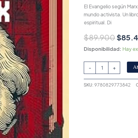
un
El Evangelio según Marx 
mundo
mundo activista. Un libr
activista
espiritual. Di
cantidad
$
89.900
$
85.
Disponibilidad:
Hay ex
A
-
+
SKU:
9780829773842