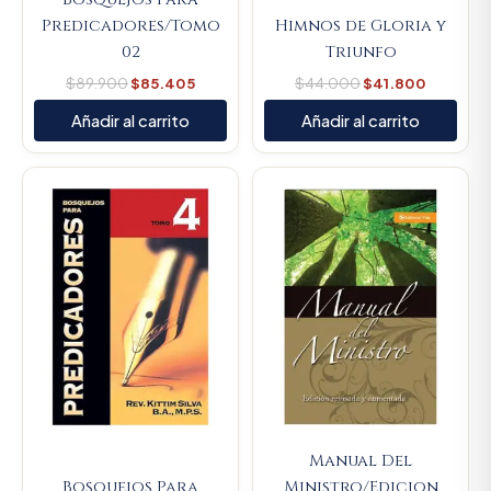
Predicadores/Tomo
Himnos de Gloria y
02
Triunfo
$
89.900
$
85.405
$
44.000
$
41.800
Añadir al carrito
Añadir al carrito
Original
Current
Original
Current
price
price
price
price
was:
is:
was:
is:
$89.900.
$85.405.
$57.200.
$54.340
Manual Del
Bosquejos Para
Ministro/Edicion