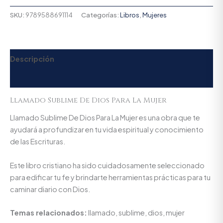
SKU:
9789588691114
Categorías:
Libros
,
Mujeres
Descripción
Valoraciones (0)
Llamado Sublime De Dios Para La Mujer
Llamado Sublime De Dios Para La Mujer es una obra que te
ayudará a profundizar en tu vida espiritual y conocimiento
de las Escrituras.
Este libro cristiano ha sido cuidadosamente seleccionado
para edificar tu fe y brindarte herramientas prácticas para tu
caminar diario con Dios.
Temas relacionados:
llamado, sublime, dios, mujer