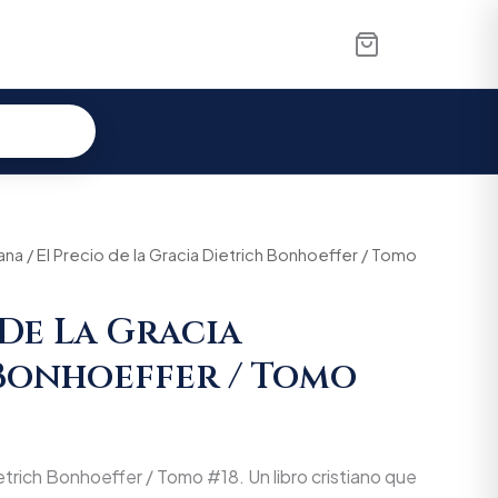
iana
al
/ El Precio de la Gracia Dietrich Bonhoeffer / Tomo
Current
price
 De La Gracia
is:
Bonhoeffer / Tomo
00.
$66.025.
ietrich Bonhoeffer / Tomo #18. Un libro cristiano que