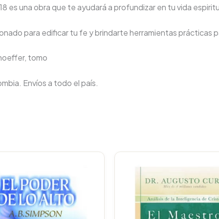
8 es una obra que te ayudará a profundizar en tu vida espiritu
nado para edificar tu fe y brindarte herramientas prácticas pa
nhoeffer, tomo
lombia. Envíos a todo el país.
Original
Current
price
price
was:
is:
$164.900.
$156.655.