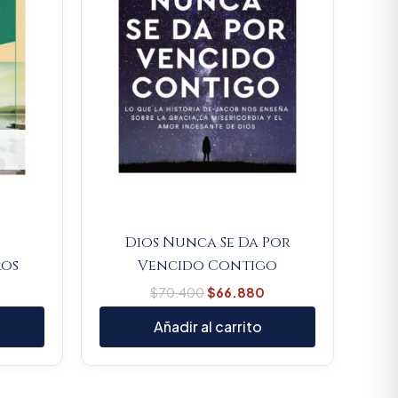
Dios Nunca Se Da Por
ros
Vencido Contigo
$
70.400
$
66.880
Añadir al carrito