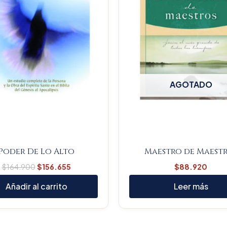
AGOTADO
Poder De Lo Alto
Maestro de Maest
$
164.900
$
156.655
$
88.920
Añadir al carrito
Leer más