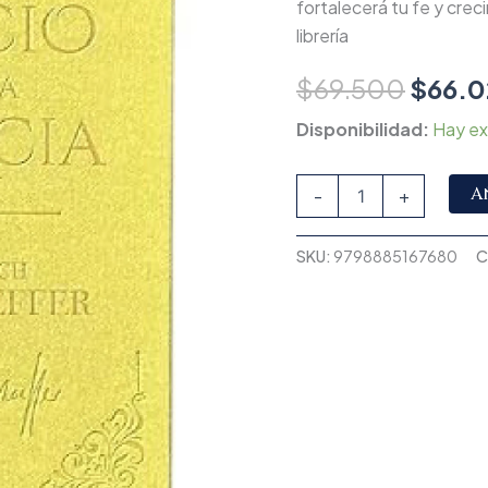
fortalecerá tu fe y creci
librería
$
69.500
$
66.0
Disponibilidad:
Hay ex
A
-
+
SKU:
9798885167680
C