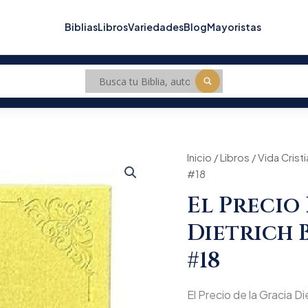
Biblias
Libros
Variedades
Blog
Mayoristas
El
Inicio
/
Libros
/
Vida Crist
Origin
Precio
#18
de
price
la
El Precio
Gracia
was:
Dietrich
Dietrich 
Bonhoeffer
$69.5
/
#18
Tomo
#18
cantidad
El Precio de la Gracia D