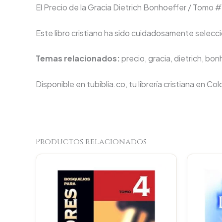
El Precio de la Gracia Dietrich Bonhoeffer / Tomo #1
Este libro cristiano ha sido cuidadosamente seleccio
Temas relacionados:
precio, gracia, dietrich, bo
Disponible en tubiblia.co, tu librería cristiana en Co
Productos relacionados
Original
Current
price
price
was:
is:
$89.900.
$85.405.