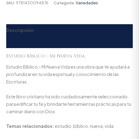
SKU:
9781430094876
Categoría:
Variedades
Descripción
Valoraciones (0)
Estudio Bíblico – Mi Nueva Vida
Estudio Bíblico – Mi Nueva Vida es una obra que te ayudará a
profundizar en tu vida espiritual y conocimiento de las
Escrituras.
Este libro cristiano ha sido cuidadosamente seleccionado
para edificar tu fe y brindarte herramientas prácticas para tu
caminar diario con Dios.
Temas relacionados:
estudio, bíblico, nueva, vida