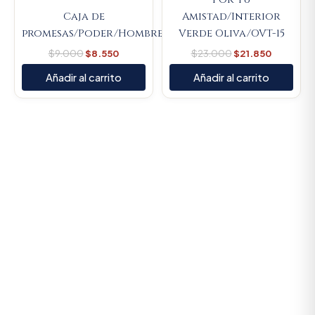
Caja de
Amistad/Interior
promesas/Poder/Hombre/Mujer/Vive/Amor/Súper
Verde Oliva/OVT-15
$
9.000
$
8.550
$
23.000
$
21.850
Añadir al carrito
Añadir al carrito