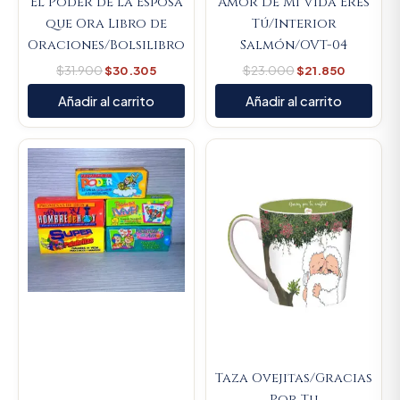
El Poder de la Esposa
Amor De Mi Vida Eres
que Ora Libro de
Tú/Interior
Oraciones/Bolsilibro
Salmón/OVT-04
$
31.900
$
30.305
$
23.000
$
21.850
Añadir al carrito
Añadir al carrito
Original
Current
Original
Current
price
price
price
price
was:
is:
was:
is:
$9.000.
$8.550.
$23.000.
$21.850.
Taza Ovejitas/Gracias
Por Tu