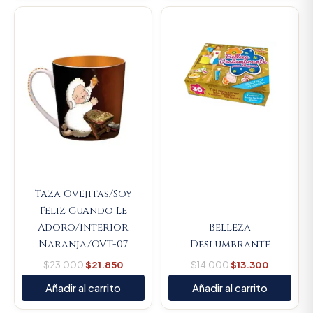
Original
Current
Original
Current
price
price
price
price
was:
is:
was:
is:
$23.000.
$21.850.
$14.000.
$13.300.
Taza Ovejitas/Soy
Feliz Cuando Le
Adoro/Interior
Belleza
Naranja/OVT-07
Deslumbrante
$
23.000
$
21.850
$
14.000
$
13.300
Añadir al carrito
Añadir al carrito