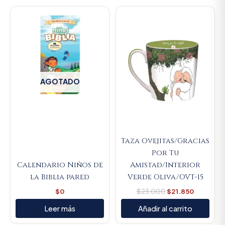
Original
Current
price
price
was:
is:
$23.000.
$21.850.
AGOTADO
Taza Ovejitas/Gracias
Por Tu
Calendario Niños de
Amistad/Interior
la Biblia pared
Verde Oliva/OVT-15
$
0
$
23.000
$
21.850
Leer más
Añadir al carrito