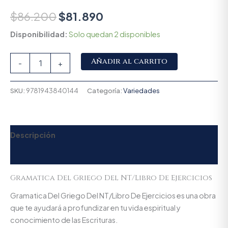
$
86.200
$
81.890
Disponibilidad:
Solo quedan 2 disponibles
Alternative:
Añadir al carrito
-
+
SKU:
9781943840144
Categoría:
Variedades
Descripción
Valoraciones (0)
Gramatica Del Griego Del NT/Libro De Ejercicios
Gramatica Del Griego Del NT/Libro De Ejercicios es una obra
que te ayudará a profundizar en tu vida espiritual y
conocimiento de las Escrituras.