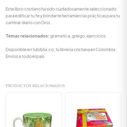
Este libro cristiano ha sido cuidadosamente seleccionado
para edificar tu fe y brindarte herramientas prácticas para tu
caminar diario con Dios.
Temas relacionados:
gramatica, griego, ejercicios
Disponible en tubiblia.co, tu librería cristiana en Colombia.
Envíos a todo el país.
Productos relacionados
Original
Current
Original
Current
price
price
price
price
was:
is:
was:
is:
$23.000.
$21.850.
$14.000.
$13.300.