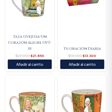
Taza Ovejitas/Un
Corazón Alegre OVT-
01
Tu oración Diaria
$
23.000
$
21.850
$
14.000
$
13.300
Añadir al carrito
Añadir al carrito
Original
Current
Original
Current
price
price
price
price
was:
is:
was:
is:
$23.000.
$21.850.
$23.000.
$21.850.