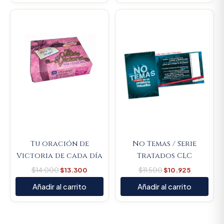
Original
Current
Original
Current
price
price
price
price
was:
is:
was:
is:
$14.000.
$13.300.
$11.500.
$10.925.
Tu oración de
No Temas / Serie
Victoria de cada día
Tratados CLC
$
14.000
$
13.300
$
11.500
$
10.925
Añadir al carrito
Añadir al carrito