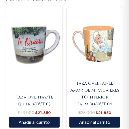
Original
Current
Original
Current
price
price
price
price
was:
is:
was:
is:
$23.000.
$21.850.
$23.000.
$21.850.
Taza Ovejitas/El
Amor De Mi Vida Eres
Taza Ovejitas/Te
Tú/Interior
Quiero/OVT-03
Salmón/OVT-04
$
23.000
$
21.850
$
23.000
$
21.850
Añadir al carrito
Añadir al carrito