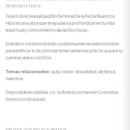
Nuestros Hijos
Guia Sobre Sexualidad/En Defensa De la Fe De Nuestros
Hijos es una obra que te ayudará a profundizar en tu vida
espiritual y conocimiento de las Escrituras.
Este libro cristiano ha sido cuidadosamente seleccionado
para edificar tu fe y brindarte herramientas prácticas para tu
caminar diario con Dios.
Temas relacionados:
guia, sobre, sexualidad, defensa,
nuestros
Disponible en tubiblia.co, tu librería cristiana en Colombia.
Envíos a todo el país.
Productos relacionados