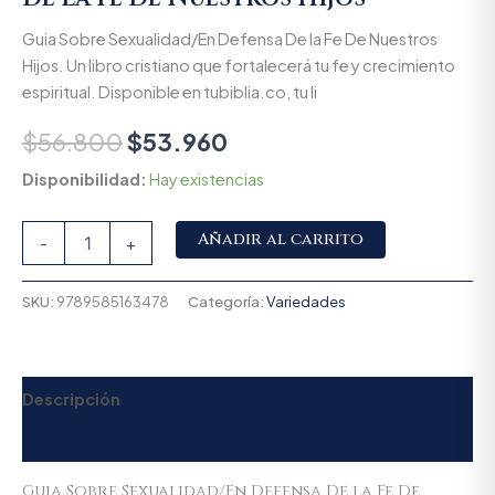
Guia Sobre Sexualidad/En Defensa De la Fe De Nuestros
Hijos. Un libro cristiano que fortalecerá tu fe y crecimiento
espiritual. Disponible en tubiblia.co, tu li
$
56.800
$
53.960
Disponibilidad:
Hay existencias
Alternative:
Añadir al carrito
-
+
SKU:
9789585163478
Categoría:
Variedades
Descripción
Valoraciones (0)
Guia Sobre Sexualidad/En Defensa De la Fe De