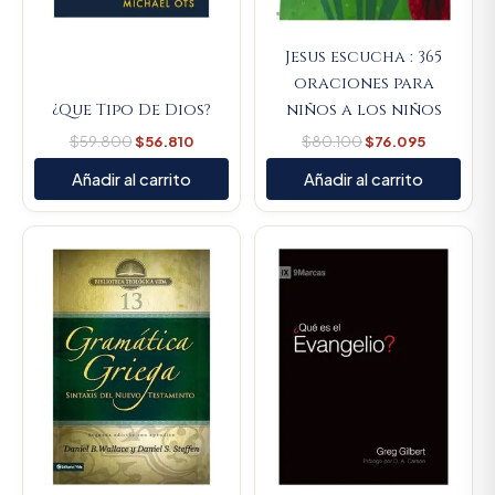
Jesus escucha : 365
oraciones para
¿Que Tipo De Dios?
niños a los niños
$
59.800
$
56.810
$
80.100
$
76.095
Añadir al carrito
Añadir al carrito
Original
Current
Original
Current
price
price
price
price
was:
is:
was:
is:
$154.400.
$146.680.
$34.000.
$32.300