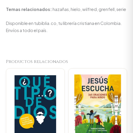
Temas relacionados:
hazañas, hielo, wilfred, grenfell, serie
Disponible en tubiblia.co, tu librería cristiana en Colombia.
Envíos a todo el país.
Productos relacionados
Original
Current
Original
Current
price
price
price
price
was:
is:
was:
is:
$59.800.
$56.810.
$80.100.
$76.095.