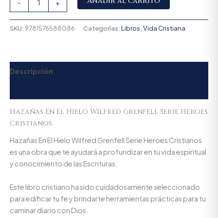
Añadir al carrito
-
+
SKU:
9781576588086
Categorías:
Libros
,
Vida Cristiana
Descripción
Valoraciones (0)
Hazañas En El Hielo Wilfred Grenfell Serie Heroes
Cristianos
Hazañas En El Hielo Wilfred Grenfell Serie Heroes Cristianos
es una obra que te ayudará a profundizar en tu vida espiritual
y conocimiento de las Escrituras.
Este libro cristiano ha sido cuidadosamente seleccionado
para edificar tu fe y brindarte herramientas prácticas para tu
caminar diario con Dios.