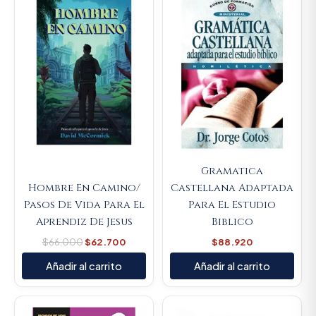
was:
is:
$66.000.
$62.700.
Gramatica
Hombre En Camino/
Castellana Adaptada
Pasos De Vida Para El
Para El Estudio
Aprendiz De Jesus
Biblico
$
66.000
$
62.700
$
88.920
Añadir al carrito
Añadir al carrito
Original
Current
Original
Current
price
price
price
price