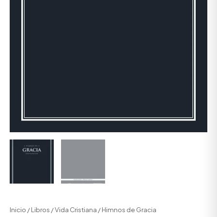
Inicio
/
Libros
/
Vida Cristiana
/ Himnos de Gracia