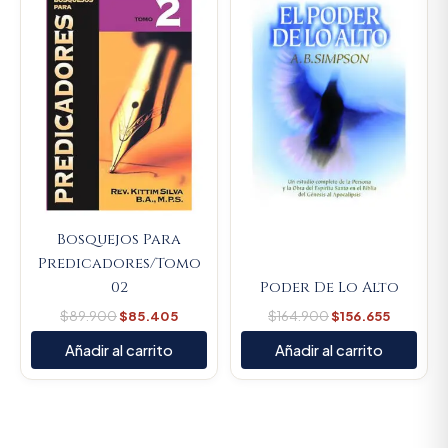
was:
is:
was:
is:
$89.900.
$85.405.
$164.900.
$156.655
Bosquejos Para
Predicadores/Tomo
02
Poder De Lo Alto
$
89.900
$
85.405
$
164.900
$
156.655
Añadir al carrito
Añadir al carrito