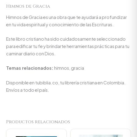
Himnos de Gracia
Himnos de Gracia es una obra que te ayudará a profundizar
en tu vida espiritual y conocimiento de las Escrituras.
Este libro cristiano ha sido cuidadosamente seleccionado
para edificar tu fe y brindarte herramientas prácticas para tu
caminar diario con Dios.
Temas relacionados:
himnos, gracia
Disponible en tubiblia.co, tu librería cristiana en Colombia.
Envíos a todo el país.
Productos relacionados
Original
Current
price
price