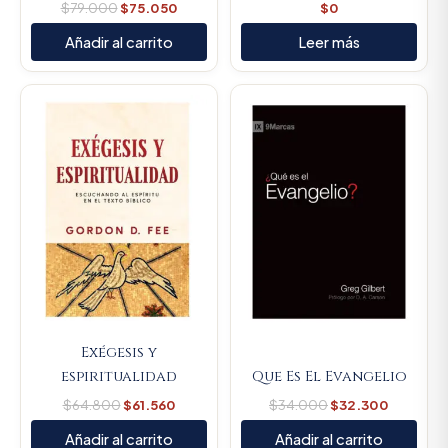
$
79.000
$
75.050
$
0
Añadir al carrito
Leer más
Original
Current
Original
Current
price
price
price
price
was:
is:
was:
is:
$64.800.
$61.560.
$34.000.
$32.300
Exégesis y
espiritualidad
Que Es El Evangelio
$
64.800
$
61.560
$
34.000
$
32.300
Añadir al carrito
Añadir al carrito