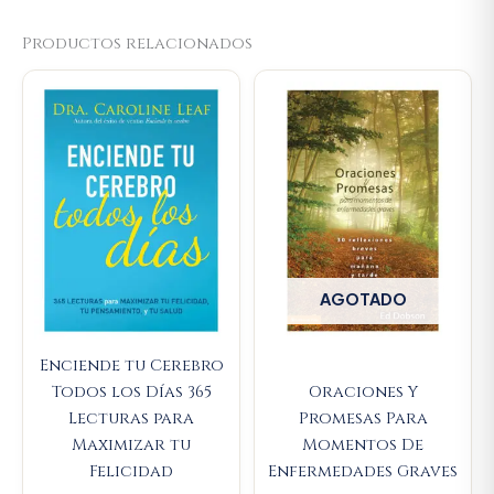
Productos relacionados
Original
Current
price
price
was:
is:
$79.000.
$75.050.
AGOTADO
Enciende tu Cerebro
Todos los Días 365
Oraciones Y
Lecturas para
Promesas Para
Maximizar tu
Momentos De
Felicidad
Enfermedades Graves