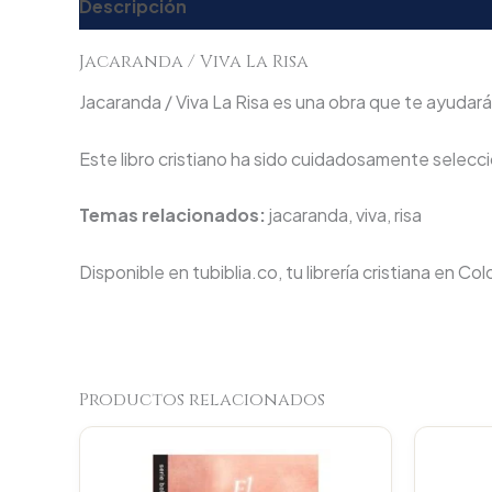
Descripción
Valoraciones (0)
Jacaranda / Viva La Risa
Jacaranda / Viva La Risa es una obra que te ayudará 
Este libro cristiano ha sido cuidadosamente seleccio
Temas relacionados:
jacaranda, viva, risa
Disponible en tubiblia.co, tu librería cristiana en Co
Productos relacionados
Original
Current
price
price
was:
is: