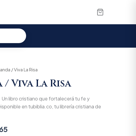
al
anda / Viva La Risa
Current
/ Viva La Risa
price
is:
 Un libro cristiano que fortalecerá tu fe y
00.
$32.965.
isponible en tubiblia.co, tu librería cristiana de
65