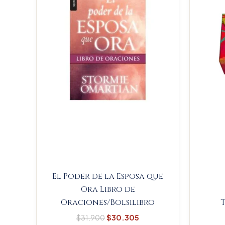
$31.900.
$30.305.
El Poder de la Esposa que
Ora Libro de
Oraciones/Bolsilibro
$
31.900
$
30.305