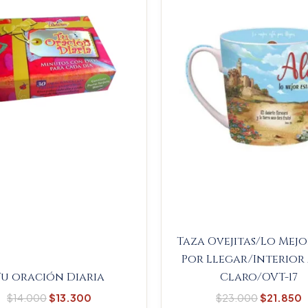
$14.000.
$13.300.
$23.000
$
Taza Ovejitas/Lo Mejo
Por Llegar/Interior
Tu oración Diaria
Claro/OVT-17
$
14.000
$
13.300
$
23.000
$
21.850