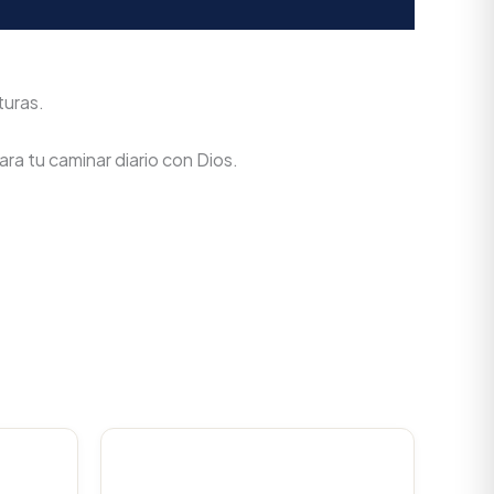
turas.
ra tu caminar diario con Dios.
urrent
Original
Current
rice
price
price
s:
was:
is: