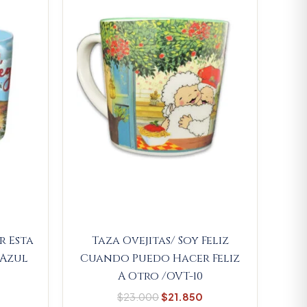
.
21.850.
$23.000.
$21.850.
r Esta
Taza Ovejitas/ Soy Feliz
 Azul
Cuando Puedo Hacer Feliz
A Otro /OVT-10
$
23.000
$
21.850