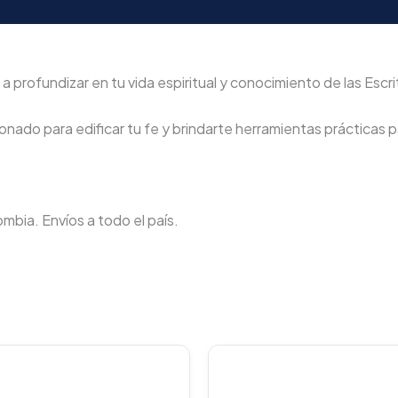
a profundizar en tu vida espiritual y conocimiento de las Escri
nado para edificar tu fe y brindarte herramientas prácticas pa
lombia. Envíos a todo el país.
Original
Current
Original
C
price
price
price
p
was:
is:
was:
i