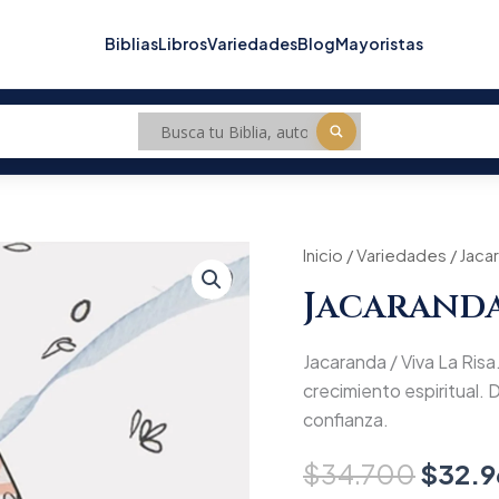
Biblias
Libros
Variedades
Blog
Mayoristas
Jacaranda
Inicio
/
Variedades
Origin
/ Jacar
/
Jacaranda 
Viva
price
La
Risa
was:
Jacaranda / Viva La Risa.
cantidad
$34.7
crecimiento espiritual. D
confianza.
$
34.700
$
32.9