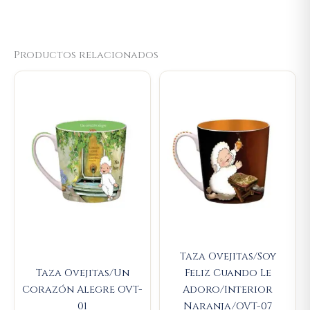
Productos relacionados
Original
Current
Original
Current
price
price
price
price
was:
is:
was:
is:
$23.000.
$21.850.
$23.000.
$21.850.
Taza Ovejitas/Soy
Taza Ovejitas/Un
Feliz Cuando Le
Corazón Alegre OVT-
Adoro/Interior
01
Naranja/OVT-07