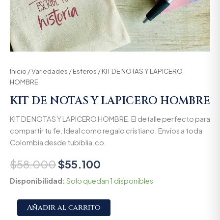
Inicio
/
Variedades
/
Esferos
/ KIT DE NOTAS Y LAPICERO
HOMBRE
KIT DE NOTAS Y LAPICERO HOMBRE
KIT DE NOTAS Y LAPICERO HOMBRE. El detalle perfecto para
compartir tu fe. Ideal como regalo cristiano. Envíos a toda
Colombia desde tubiblia.co.
$
58.000
$
55.100
Disponibilidad:
Solo quedan 1 disponibles
Alternative:
Añadir al carrito