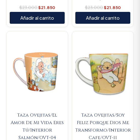
$
23.000
$
21.850
$
23.000
$
21.850
Añadir al carrito
Añadir al carrito
Original
Current
Original
Current
price
price
price
price
was:
is:
was:
is:
$23.000.
$21.850.
$23.000.
$21.850.
Taza Ovejitas/El
Taza Ovejitas/Soy
Amor De Mi Vida Eres
Feliz Porque Dios Me
Tú/Interior
Transformo/Interior
Salmón/OVT-04
Cafe/OVT-11