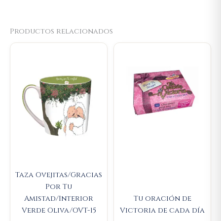
Productos relacionados
Original
Current
Original
Current
price
price
price
price
was:
is:
was:
is:
$23.000.
$21.850.
$14.000.
$13.300.
Taza Ovejitas/Gracias
Por Tu
Amistad/Interior
Tu oración de
Verde Oliva/OVT-15
Victoria de cada día