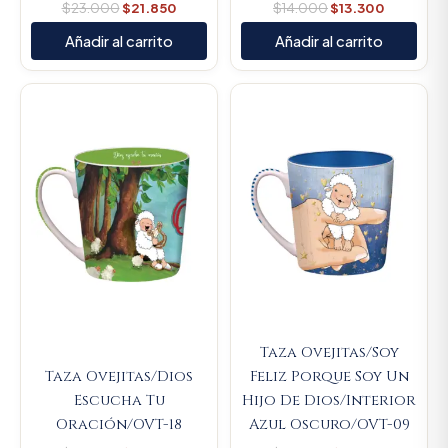
$
23.000
$
21.850
$
14.000
$
13.300
Añadir al carrito
Añadir al carrito
Original
Current
Original
Current
price
price
price
price
was:
is:
was:
is:
$23.000.
$21.850.
$23.000.
$21.850.
Taza Ovejitas/Soy
Taza Ovejitas/Dios
Feliz Porque Soy Un
Escucha Tu
Hijo De Dios/Interior
Oración/OVT-18
Azul Oscuro/OVT-09