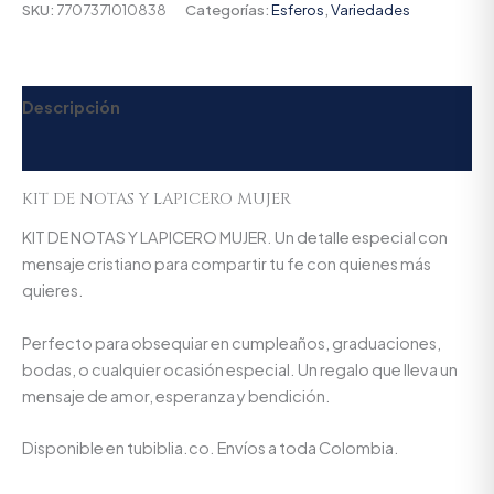
SKU:
7707371010838
Categorías:
Esferos
,
Variedades
Descripción
Valoraciones (0)
KIT DE NOTAS Y LAPICERO MUJER
KIT DE NOTAS Y LAPICERO MUJER. Un detalle especial con
mensaje cristiano para compartir tu fe con quienes más
quieres.
Perfecto para obsequiar en cumpleaños, graduaciones,
bodas, o cualquier ocasión especial. Un regalo que lleva un
mensaje de amor, esperanza y bendición.
Disponible en tubiblia.co. Envíos a toda Colombia.