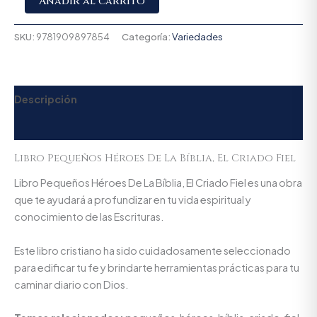
Añadir al carrito
SKU:
9781909897854
Categoría:
Variedades
Descripción
Valoraciones (0)
Libro Pequeños Héroes De La Bíblia, El Criado Fiel
Libro Pequeños Héroes De La Bíblia, El Criado Fiel es una obra
que te ayudará a profundizar en tu vida espiritual y
conocimiento de las Escrituras.
Este libro cristiano ha sido cuidadosamente seleccionado
para edificar tu fe y brindarte herramientas prácticas para tu
caminar diario con Dios.