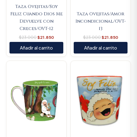
Taza Ovejitas/Soy
Feliz Cuando Dios Me
Taza Ovejitas/Amor
Devuelve con
Incondicional/OVT-
Creces/OVT-12
13
$
23.000
$
21.850
$
23.000
$
21.850
Añadir al carrito
Añadir al carrito
Original
Current
Original
Current
price
price
price
price
was:
is:
was:
is:
$23.000.
$21.850.
$23.000.
$21.850.