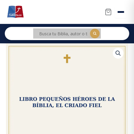
Ir
al
contenido
Libro
Pequeños
Héroes
De
La
Bíblia,
El
Criado
Fiel
cantidad