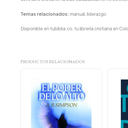
Temas relacionados:
manual, liderazgo
Disponible en tubiblia.co, tu librería cristiana en Co
Productos relacionados
Original
Current
price
price
was:
is:
$164.900.
$156.655.