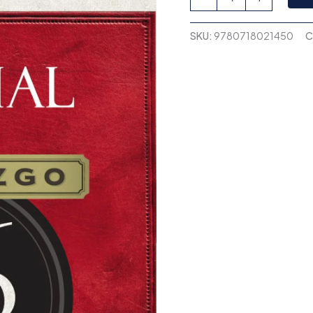
SKU:
9780718021450
C