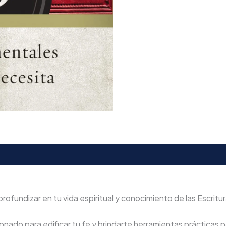
ofundizar en tu vida espiritual y conocimiento de las Escritur
nado para edificar tu fe y brindarte herramientas prácticas pa