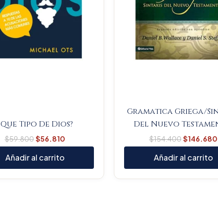
Gramatica Griega/Sin
¿Que Tipo De Dios?
Del Nuevo Testame
$
59.800
$
56.810
$
154.400
$
146.680
Añadir al carrito
Añadir al carrito