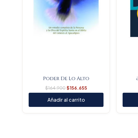
Poder De Lo Alto
$
164.900
$
156.655
Añadir al carrito