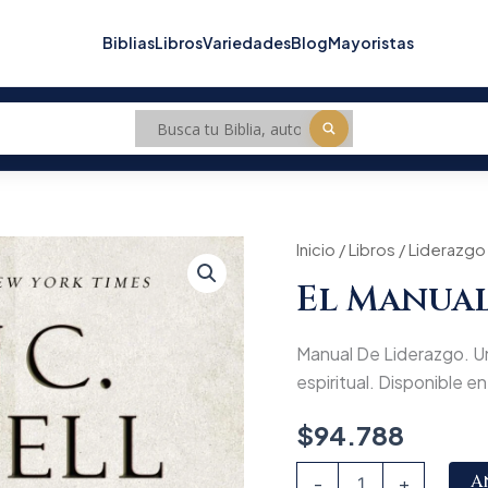
Biblias
Libros
Variedades
Blog
Mayoristas
El
Inicio
/
Libros
/
Liderazgo
Manual
El Manual
del
Liderazgo
cantidad
Manual De Liderazgo. Un 
espiritual. Disponible en 
$
94.788
A
-
+