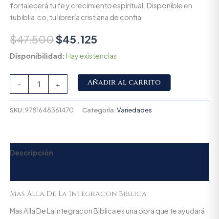
fortalecerá tu fe y crecimiento espiritual. Disponible en
tubiblia.co, tu librería cristiana de confia
$
47.500
$
45.125
Disponibilidad:
Hay existencias
Alternative:
Añadir al carrito
-
+
SKU:
9781648361470
Categoría:
Variedades
Descripción
Valoraciones (0)
Mas Alla De La Integracon Biblica
Mas Alla De La Integracon Biblica es una obra que te ayudará