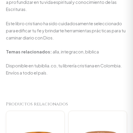
a profundizar en tu vida espiritual y conocimiento de las
Escrituras.
Este libro cristiano ha sido cuidadosamente seleccionado
para edificar tu fe y brindarte herramientas prácticas para tu
caminar diario con Dios.
Temas relacionados:
alla, integracon, biblica
Disponible en tubiblia.co, tu librería cristiana en Colombia.
Envíos a todo el país.
Productos relacionados
Original
Current
Original
Current
price
price
price
price
was:
is:
was:
is:
$23.000.
$21.850.
$23.000.
$21.850.