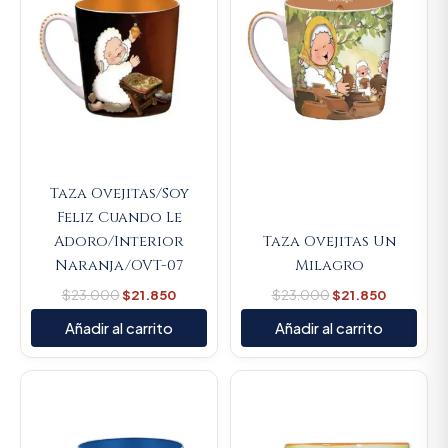
Taza Ovejitas/Soy
Feliz Cuando Le
Adoro/Interior
Taza Ovejitas Un
Naranja/OVT-07
Milagro
$
23.000
$
21.850
$
23.000
$
21.850
Añadir al carrito
Añadir al carrito
Original
Current
Original
Current
price
price
price
price
was:
is:
was:
is:
$23.000.
$21.850.
$23.000.
$21.850.