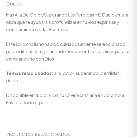
Duelo
Mas Alla Del Dolor/Superando Las Perdidas Y El Duelo es una
obra que te ayudará a profundizar en tu vida espiritual y
conocimiento de las Escrituras.
Este libro cristiano ha sido cuidadosamente seleccionado
para edificar tu fe y brindarte herramientas prácticas para tu
caminar diario con Dios.
Temas relacionados:
alla, dolor, superando, perdidas,
duelo
Disponible en tubiblia.co, tu librería cristiana en Colombia.
Envíos a todo el país.
Productos relacionados