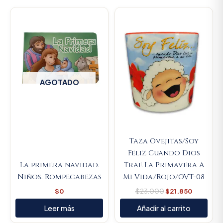
Original
Current
price
price
was:
is:
$23.000.
$21.850.
AGOTADO
Taza Ovejitas/Soy
Feliz Cuando Dios
La primera navidad.
Trae La Primavera A
Niños. Rompecabezas
Mi Vida/Rojo/OVT-08
$
0
$
23.000
$
21.850
Leer más
Añadir al carrito