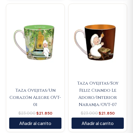
Original
Current
Original
Current
price
price
price
price
was:
is:
was:
is:
$23.000.
$21.850.
$23.000.
$21.850.
Taza Ovejitas/Soy
Taza Ovejitas/Un
Feliz Cuando Le
Corazón Alegre OVT-
Adoro/Interior
01
Naranja/OVT-07
$
23.000
$
21.850
$
23.000
$
21.850
Añadir al carrito
Añadir al carrito