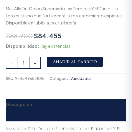
Mas Alla Del Dolor/Superando Las Perdidas Y El Duelo. Un
libro cristiano que fortalecerá tu fe y crecimiento espiritual.
Disponible en tubiblia.co, tu librería
$
88.900
$
84.455
Disponibilidad:
Hay existencias
Alternative:
Añadir al carrito
-
+
SKU:
9788496551015
Categoría:
Variedades
Descripción
Valoraciones (0)
Mas Alla Del Dolor/Superando Las Perdidas Y El