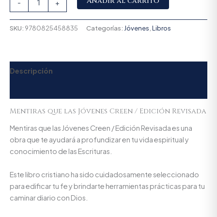
Añadir al carrito
-
+
SKU:
9780825458835
Categorías:
Jóvenes
,
Libros
Descripción
Valoraciones (0)
Mentiras que las Jóvenes Creen / Edición Revisada
Mentiras que las Jóvenes Creen / Edición Revisada es una
obra que te ayudará a profundizar en tu vida espiritual y
conocimiento de las Escrituras.
Este libro cristiano ha sido cuidadosamente seleccionado
para edificar tu fe y brindarte herramientas prácticas para tu
caminar diario con Dios.