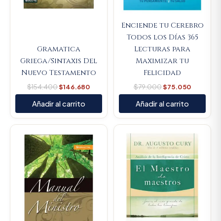
Enciende tu Cerebro
Todos los Días 365
Gramatica
Lecturas para
Griega/Sintaxis Del
Maximizar tu
Nuevo Testamento
Felicidad
$
154.400
$
146.680
$
79.000
$
75.050
Añadir al carrito
Añadir al carrito
Original
Current
price
price
was:
is:
$57.200.
$54.340.