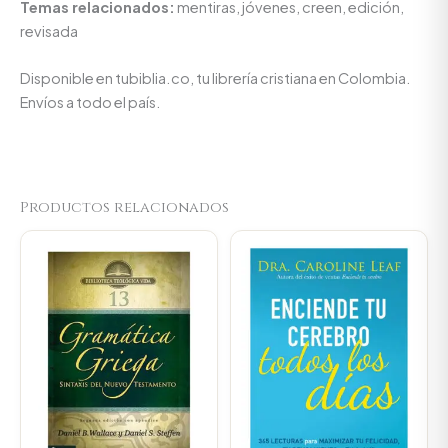
Temas relacionados:
mentiras, jóvenes, creen, edición,
revisada
Disponible en tubiblia.co, tu librería cristiana en Colombia.
Envíos a todo el país.
Productos relacionados
Original
Current
Original
Current
price
price
price
price
was:
is:
was:
is:
$154.400.
$146.680.
$79.000.
$75.050