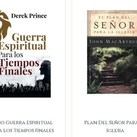
price
price
price
p
was:
is:
was:
i
$45.000.
$42.750.
$66.700.
$
ro Guerra Espiritual
Plan Del Señor Par
a Los Tiempos Finales
Iglesia