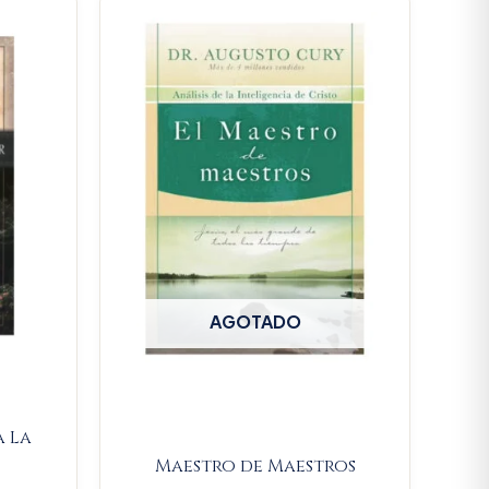
rice
s:
63.365.
AGOTADO
a La
Maestro de Maestros