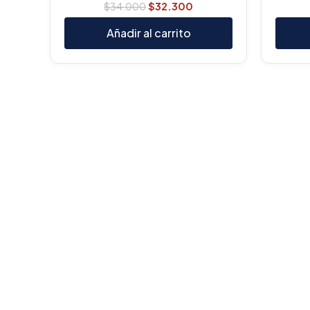
$
34.000
$
32.300
Añadir al carrito