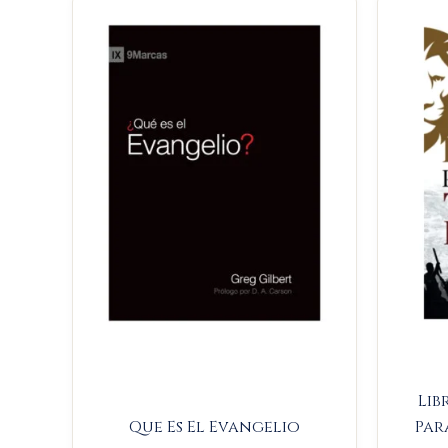
price
price
was:
is:
$34.000.
$32.300.
Lib
Que Es El Evangelio
Par