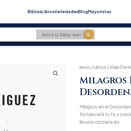
Biblias
Libros
Variedades
Blog
Mayoristas
Milagros
Inicio
/
Libros
/
Vida Crist
Origi
en
Milagros 
el
price
Desorden/Samuel
Desorden
Rodriguez
was:
cantidad
$70.
Milagros en el Desorden
fortalecerá tu fe y creci
librería cristiana de