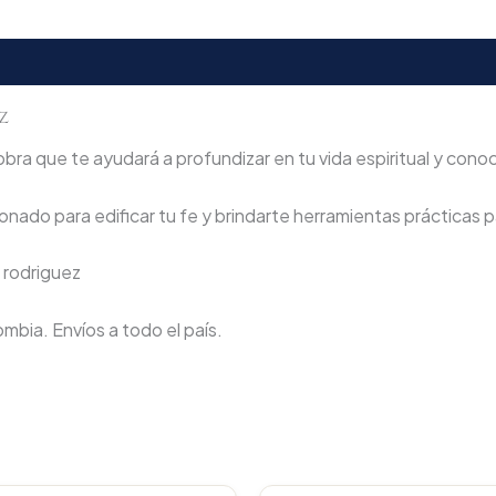
z
a que te ayudará a profundizar en tu vida espiritual y conoc
nado para edificar tu fe y brindarte herramientas prácticas pa
 rodriguez
lombia. Envíos a todo el país.
Original
Current
Original
C