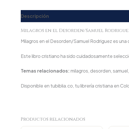
Descripción
Valoraciones (0)
Milagros en el Desorden/Samuel Rodrigue
Milagros en el Desorden/Samuel Rodriguez es una obr
Este libro cristiano ha sido cuidadosamente seleccio
Temas relacionados:
milagros, desorden, samuel,
Disponible en tubiblia.co, tu librería cristiana en Co
Productos relacionados
Original
Current