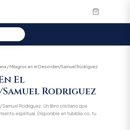
iana
nal
/ Milagros en el Desorden/Samuel Rodriguez
Current
En El
price
/Samuel Rodriguez
is:
000.
$66.500.
/Samuel Rodriguez. Un libro cristiano que
miento espiritual. Disponible en tubiblia.co, tu