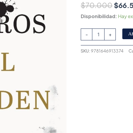
$
70.000
$
66.
Disponibilidad:
Hay ex
A
-
+
SKU:
9781646913374
C