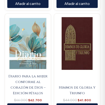
Añadir al carrito
Añadir al carrito
Original
Current
Original
Current
price
price
price
price
was:
is:
was:
is:
$66.000.
$62.700.
$44.000.
$41.800
Diario para la mujer
conforme al
corazón de Dios –
Himnos de Gloria y
Edición pétalos
Triunfo
$
66.000
$
62.700
$
44.000
$
41.800