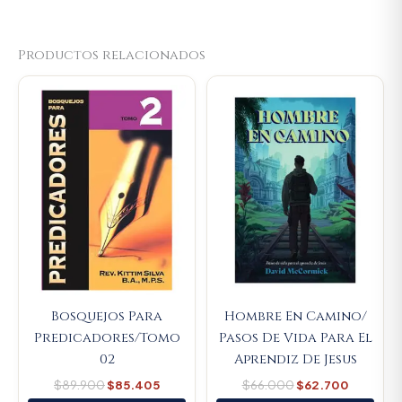
Productos relacionados
Original
Current
Original
Current
price
price
price
price
was:
is:
was:
is:
$89.900.
$85.405.
$66.000.
$62.700
Bosquejos Para
Hombre En Camino/
Predicadores/Tomo
Pasos De Vida Para El
02
Aprendiz De Jesus
$
89.900
$
85.405
$
66.000
$
62.700