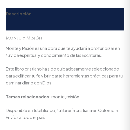
Descripción
Valoraciones (0)
Monte y Misión
Monte y Misión es una obra que te ayudará a profundizar en
tu vida espiritual y conocimiento de las Escrituras.
Este libro cristiano ha sido cuidadosamente seleccionado
para edificar tu fe y brindarte herramientas prácticas para tu
caminar diario con Dios.
Temas relacionados:
monte, misión
Disponible en tubiblia.co, tu librería cristiana en Colombia.
Envíos a todo el país.