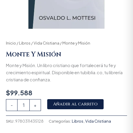
Inicio
/
Libros
/
Vida Cristiana
/ Monte y Misión
Monte Y Misión
Monte y Misión. Un libro cristiano que fortalecerá tu fe y
crecimiento espiritual. Disponible en tubiblia.co, tu librería
cristiana de confianza.
$
99.588
Alternative:
Añadir al carrito
-
+
SKU:
9780311435128
Categorías:
Libros
,
Vida Cristiana