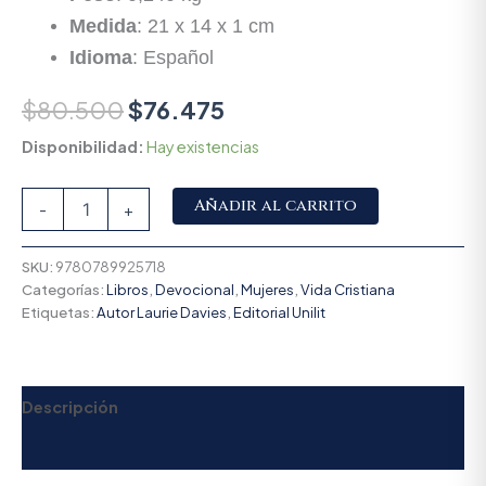
Medida
: 21 x 14 x 1 cm
Idioma
: Español
$
80.500
$
76.475
Disponibilidad:
Hay existencias
Alternative:
Añadir al carrito
-
+
SKU:
9780789925718
Categorías:
Libros
,
Devocional
,
Mujeres
,
Vida Cristiana
Etiquetas:
Autor Laurie Davies
,
Editorial Unilit
Descripción
Valoraciones (0)