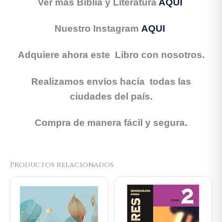
Ver más Biblia y Literatura
AQUI
Nuestro Instagram
AQUI
Adquiere ahora este Libro con nosotros.
Realizamos envíos hacía todas las
ciudades del país.
Compra de manera fácil y segura.
Productos relacionados
Original
Current
Original
Current
price
price
price
price
was:
is:
was:
is:
$66.000.
$62.700.
$89.900.
$85.405