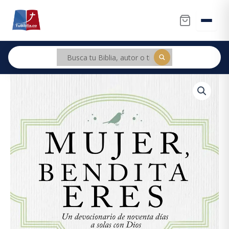
Ir
al
contenido
Mujer
Original
Current
Bendita
price
price
Eres/Un
Devocionario
was:
is:
De
90
$80.500.
$76.475.
Dias
A
Solas
Con
Dios
cantidad