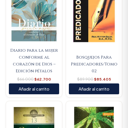
Diario para la mujer
conforme al
Bosquejos Para
corazón de Dios –
Predicadores/Tomo
Edición pétalos
02
$
66.000
$
62.700
$
89.900
$
85.405
Añadir al carrito
Añadir al carrito
Original
Current
Original
Current
price
price
price
price
was:
is:
was:
is:
$154.400.
$146.680.
$57.200.
$54.340