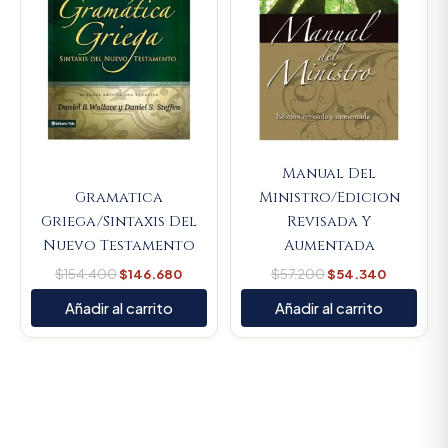
Manual Del
Gramatica
Ministro/Edicion
Griega/Sintaxis Del
Revisada Y
Nuevo Testamento
Aumentada
$
154.400
$
146.680
$
57.200
$
54.340
Añadir al carrito
Añadir al carrito