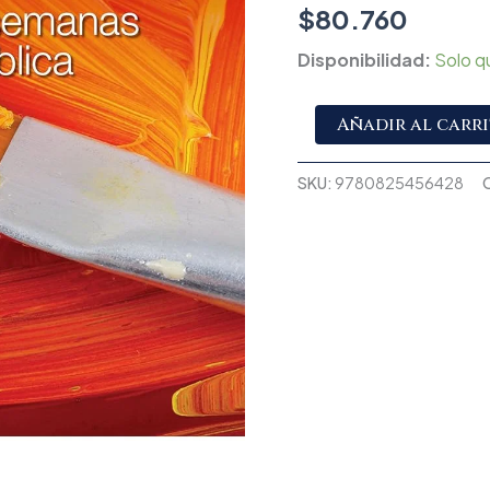
$
80.760
Disponibilidad:
Solo q
Añadir al carr
SKU:
9780825456428