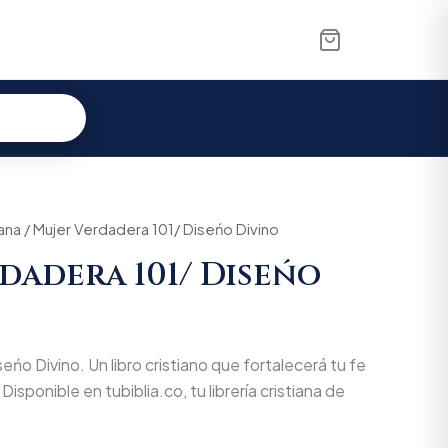
iana
/ Mujer Verdadera 101/ Diseńo Divino
dadera 101/ Diseńo
eńo Divino. Un libro cristiano que fortalecerá tu fe
Disponible en tubiblia.co, tu librería cristiana de