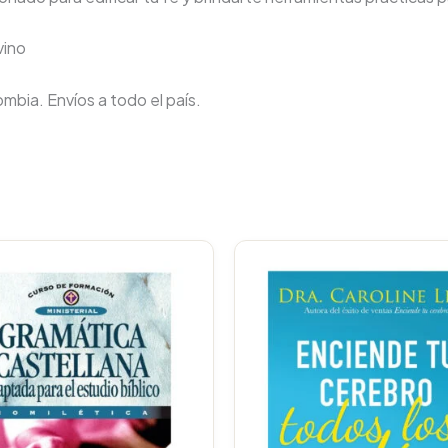
vino
lombia. Envíos a todo el país.
Original
price
p
was:
i
$79.000.