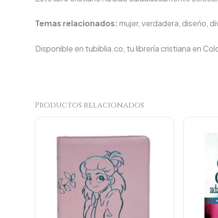
Temas relacionados:
mujer, verdadera, diseńo, di
Disponible en tubiblia.co, tu librería cristiana en Co
Productos relacionados
Original
Current
price
price
was:
is:
$107.000.
$101.650.