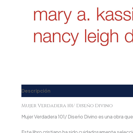
Descripción
Valoraciones (0)
Mujer Verdadera 101/ Diseńo Divino
Mujer Verdadera 101/ Diseńo Divino es una obra que t
Este libro cristiano ha sido cuidadosamente seleccio