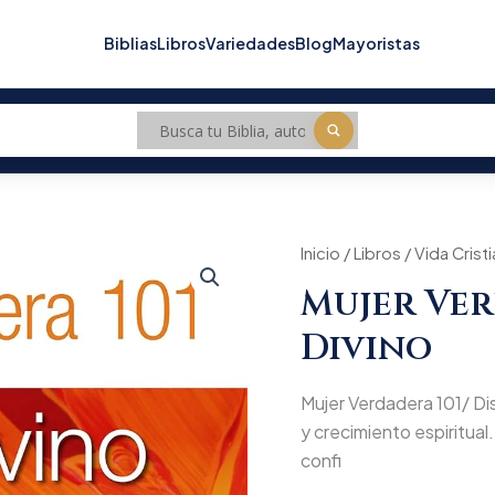
Biblias
Libros
Variedades
Blog
Mayoristas
Mujer
Inicio
/
Libros
/
Vida Crist
Verdadera
Mujer Ver
101/
Diseńo
Divino
Divino
cantidad
Mujer Verdadera 101/ Dis
y crecimiento espiritual. 
confi