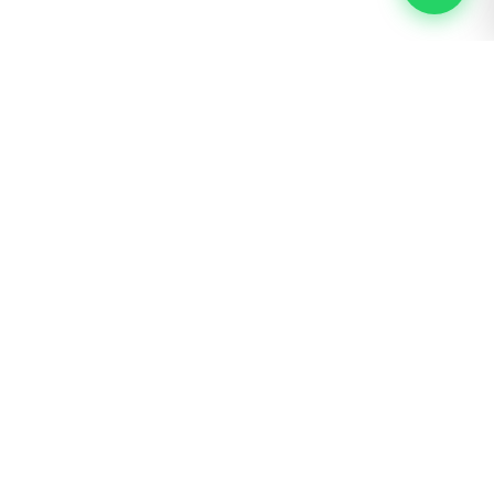
s y Rastreo
Nosotros
Ingreso mayoristas