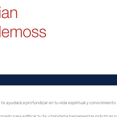
e ayudará a profundizar en tu vida espiritual y conocimiento 
nado para edificar tu fe y brindarte herramientas prácticas pa