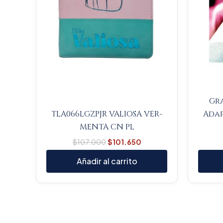
Gr
TLA066LGZPJR VALIOSA VER-
Adap
MENTA CN PL
$
107.000
$
101.650
Añadir al carrito