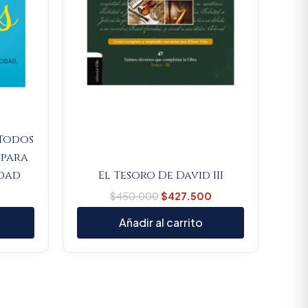
 Todos
 para
idad
El Tesoro De David III
$
450.000
$
427.500
Añadir al carrito