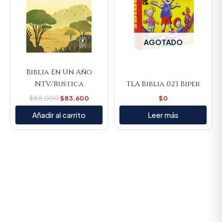
AGOTADO
Biblia En Un Año
NTV/Rustica
TLA Biblia 023 Biper
$
88.000
$
83.600
$
0
Añadir al carrito
Leer más