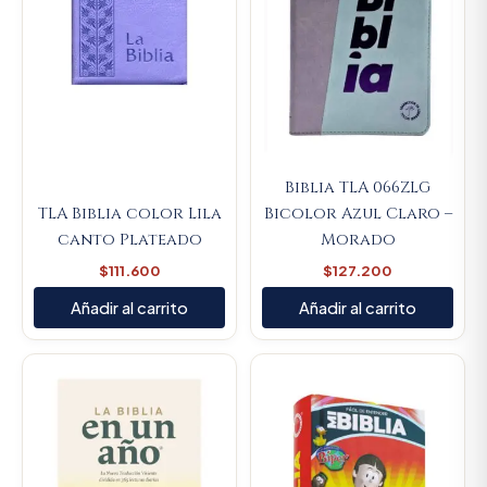
Biblia TLA 066ZLG
TLA Biblia color Lila
Bicolor Azul Claro –
canto Plateado
Morado
$
111.600
$
127.200
Añadir al carrito
Añadir al carrito
Original
Current
price
price
was:
is:
$88.000.
$83.600.