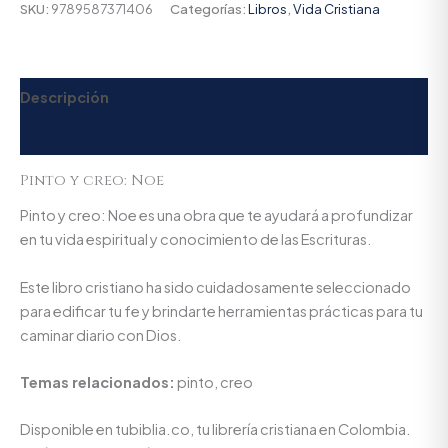
SKU:
9789587371406
Categorías:
Libros
,
Vida Cristiana
Descripción
Valoraciones (0)
Pinto y creo: Noe
Pinto y creo: Noe es una obra que te ayudará a profundizar
en tu vida espiritual y conocimiento de las Escrituras.
Este libro cristiano ha sido cuidadosamente seleccionado
para edificar tu fe y brindarte herramientas prácticas para tu
caminar diario con Dios.
Temas relacionados:
pinto, creo
Disponible en tubiblia.co, tu librería cristiana en Colombia.