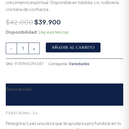
crecimiento espiritual. Disponible en tubiblia.co, tu librería
cristiana de confianza.
$
42.000
$
39.900
Disponibilidad:
Hay existencias
Alternative:
Añadir al carrito
-
+
SKU:
9781965296387
Categoría:
Variedades
Descripción
Valoraciones (0)
Peregrina/ La
Peregrina/ La es una obra que te ayudará a profundizar en tu