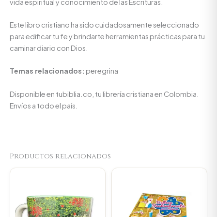
vida espiritual y conocimiento de las Escrituras.
Este libro cristiano ha sido cuidadosamente seleccionado
para edificar tu fe y brindarte herramientas prácticas para tu
caminar diario con Dios.
Temas relacionados:
peregrina
Disponible en tubiblia.co, tu librería cristiana en Colombia.
Envíos a todo el país.
Productos relacionados
Original
Current
Original
Current
price
price
price
price
was:
is:
was:
is:
$23.000.
$21.850.
$14.000.
$13.300.