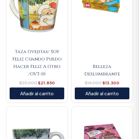
Taza Ovejitas/ Soy
Feliz Cuando Puedo
Hacer Feliz A Otro
Belleza
/OVT-10
Deslumbrante
$
23.000
$
21.850
$
14.000
$
13.300
Añadir al carrito
Añadir al carrito
Original
Current
Original
Current
price
price
price
price
was:
is:
was:
is:
$23.000.
$21.850.
$14.000.
$13.300.