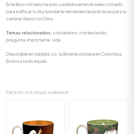
Este libro cristiano ha sido cuidadosamente seleccionado
para edificar tu fe y brindarte herramientas prácticas para tu
caminar diario con Dios.
Temas relacionados:
cristianismo, contestando,
pregunta, importante, vida
Disponible en tubiblia.co, tu librería cristiana en Colombia.
Envíos a todo el país.
Productos relacionados
Original
Current
Original
Current
price
price
price
price
was:
is:
was:
is:
$23.000.
$21.850.
$23.000.
$21.850.