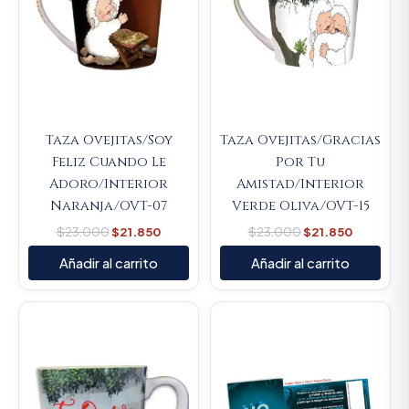
Taza Ovejitas/Soy
Taza Ovejitas/Gracias
Feliz Cuando Le
Por Tu
Adoro/Interior
Amistad/Interior
Naranja/OVT-07
Verde Oliva/OVT-15
$
23.000
$
21.850
$
23.000
$
21.850
Añadir al carrito
Añadir al carrito
Original
Current
Original
Current
price
price
price
price
was:
is:
was:
is:
$23.000.
$21.850.
$11.500.
$10.925.