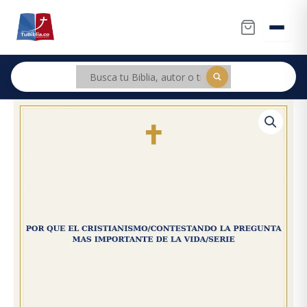
Ir
al
contenido
Por
Original
Current
Que
price
price
El
Cristianismo/Contestando
was:
is:
La
Pregunta
$2.000.
$1.900.
Mas
Importante
De
La
Vida/Serie
cantidad