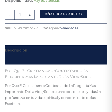
Disponibilidad:
Hay existencias
Alternative:
Añadir al carrito
-
+
SKU:
9781878859563
Categoría:
Variedades
Descripción
Valoraciones (0)
Por Que El Cristianismo/Contestando La
Pregunta Mas Importante De La Vida/Serie
Por Que El Cristianismo/Contestando La Pregunta Mas
Importante De La Vida/Serie es una obra que te ayudará a
profundizar en tu vida espiritual y conocimiento de las
Escrituras.