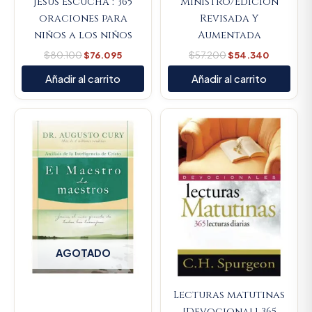
Jesus escucha : 365
Ministro/Edicion
oraciones para
Revisada Y
niños a los niños
Aumentada
$
80.100
$
76.095
$
57.200
$
54.340
Añadir al carrito
Añadir al carrito
Original
Current
price
price
was:
is:
$59.300.
$56.335.
AGOTADO
Lecturas matutinas
[Devocional] 365