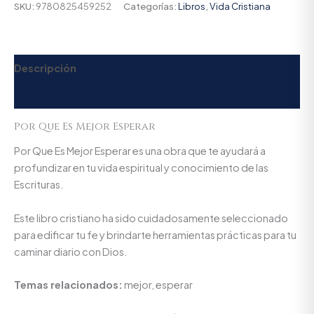
SKU:
9780825459252
Categorías:
Libros
,
Vida Cristiana
Descripción
Valoraciones (0)
Por Que Es Mejor Esperar
Por Que Es Mejor Esperar es una obra que te ayudará a
profundizar en tu vida espiritual y conocimiento de las
Escrituras.
Este libro cristiano ha sido cuidadosamente seleccionado
para edificar tu fe y brindarte herramientas prácticas para tu
caminar diario con Dios.
Temas relacionados:
mejor, esperar