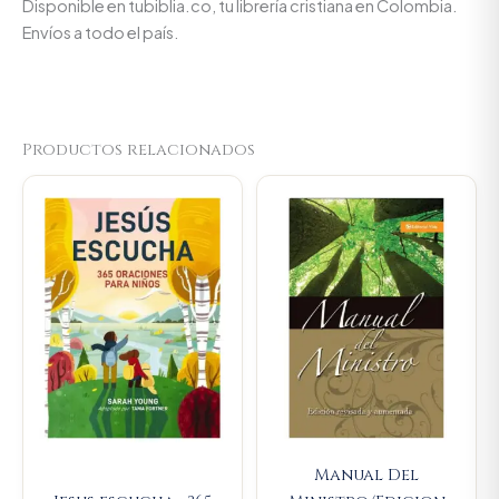
Disponible en tubiblia.co, tu librería cristiana en Colombia.
Envíos a todo el país.
Productos relacionados
Original
Current
Original
Current
price
price
price
price
was:
is:
was:
is:
$80.100.
$76.095.
$57.200.
$54.340
Manual Del