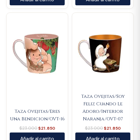
Original
Current
Original
Current
price
price
price
price
was:
is:
was:
is:
$23.000.
$21.850.
$23.000.
$21.850.
Taza Ovejitas/Soy
Feliz Cuando Le
Taza Ovejitas/Eres
Adoro/Interior
Una Bendicion/OVT-16
Naranja/OVT-07
$
23.000
$
21.850
$
23.000
$
21.850
Añadir al carrito
Añadir al carrito