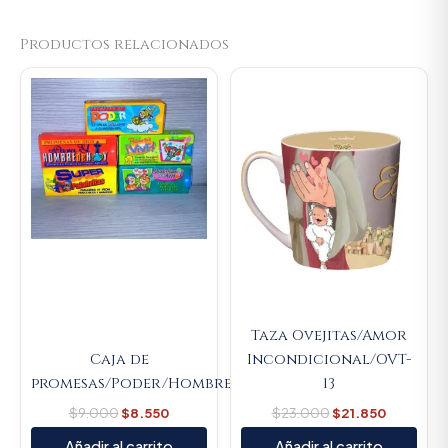
Productos relacionados
Original
Current
Original
Current
price
price
price
price
was:
is:
was:
is:
$9.000.
$8.550.
$23.000.
$21.850.
Taza Ovejitas/Amor
Caja de
Incondicional/OVT-
promesas/Poder/Hombre/Mujer/Vive/Amor/Súper
13
$
9.000
$
8.550
$
23.000
$
21.850
Añadir al carrito
Añadir al carrito