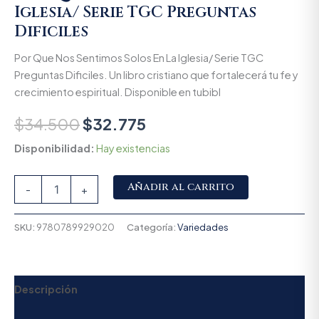
Iglesia/ Serie TGC Preguntas
Dificiles
Por Que Nos Sentimos Solos En La Iglesia/ Serie TGC
Preguntas Dificiles. Un libro cristiano que fortalecerá tu fe y
crecimiento espiritual. Disponible en tubibl
$
34.500
$
32.775
Disponibilidad:
Hay existencias
Alternative:
Añadir al carrito
-
+
SKU:
9780789929020
Categoría:
Variedades
Descripción
Valoraciones (0)