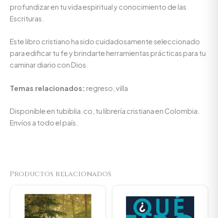
profundizar en tu vida espiritual y conocimiento de las
Escrituras.
Este libro cristiano ha sido cuidadosamente seleccionado
para edificar tu fe y brindarte herramientas prácticas para tu
caminar diario con Dios.
Temas relacionados:
regreso, villa
Disponible en tubiblia.co, tu librería cristiana en Colombia.
Envíos a todo el país.
Productos relacionados
Original
Current
price
price
was:
is:
$59.800.
$56.810.