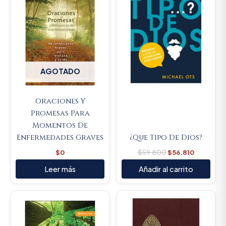
AGOTADO
Oraciones Y
Promesas Para
Momentos De
Enfermedades Graves
¿Que Tipo De Dios?
$
0
$
59.800
$
56.810
Leer más
Añadir al carrito
Original
Current
Original
Current
price
price
price
price
was:
is:
was:
is:
$57.200.
$54.340.
$44.000.
$41.800