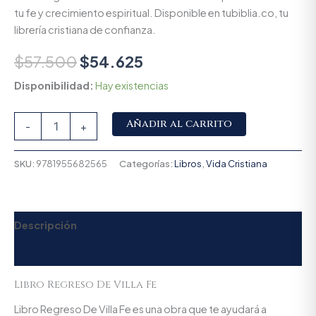
tu fe y crecimiento espiritual. Disponible en tubiblia.co, tu
librería cristiana de confianza.
$
57.500
$
54.625
Disponibilidad:
Hay existencias
Alternative:
Añadir al carrito
-
+
SKU:
9781955682565
Categorías:
Libros
,
Vida Cristiana
Descripción
Valoraciones (0)
Libro Regreso De Villa Fe
Libro Regreso De Villa Fe es una obra que te ayudará a