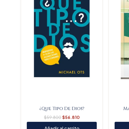
$59.800.
$56.810.
¿Que Tipo De Dios?
Ma
$
59.800
$
56.810
Añadir al carrito