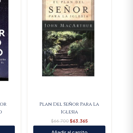
.
$66.880.
$66.700.
$63.365.
Por
Plan Del Señor Para La
o
Iglesia
$
66.700
$
63.365
Añadir al carrito