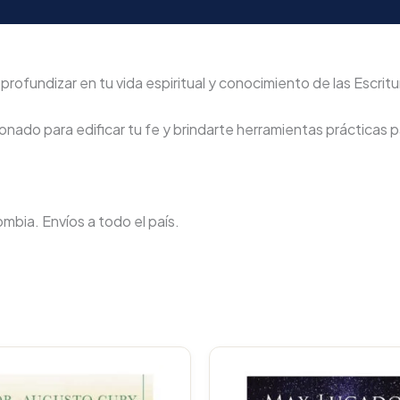
rofundizar en tu vida espiritual y conocimiento de las Escritu
nado para edificar tu fe y brindarte herramientas prácticas pa
lombia. Envíos a todo el país.
Original
price
p
was:
i