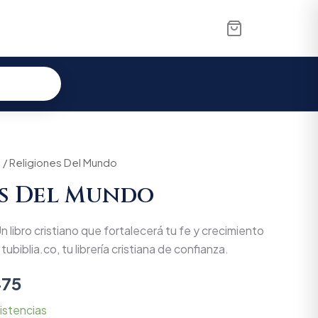
s
nal
/ Religiones Del Mundo
Current
es Del Mundo
price
is:
 libro cristiano que fortalecerá tu fe y crecimiento
500.
$76.475.
tubiblia.co, tu librería cristiana de confianza.
475
istencias