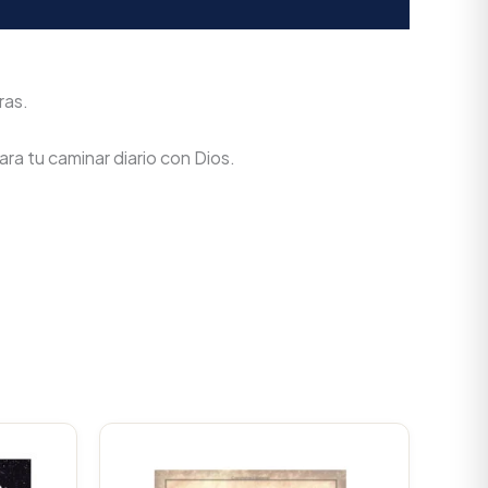
ras.
ra tu caminar diario con Dios.
Current
Original
Current
rice
price
price
s:
was:
is: