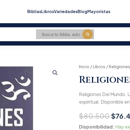
Biblias
Libros
Variedades
Blog
Mayoristas
Religiones
Inicio
/
Libros
/
Religione
Origi
Del
Religion
Mundo
price
cantidad
was:
Religiones Del Mundo. Un
$80.
espiritual. Disponible en 
$
80.500
$
76.
Disponibilidad:
Hay ex