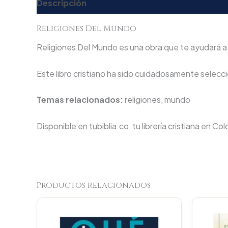
Descripción
Valoraciones (0)
Religiones Del Mundo
Religiones Del Mundo es una obra que te ayudará a p
Este libro cristiano ha sido cuidadosamente seleccio
Temas relacionados:
religiones, mundo
Disponible en tubiblia.co, tu librería cristiana en Co
Productos relacionados
Original
Current
price
price
was:
is: