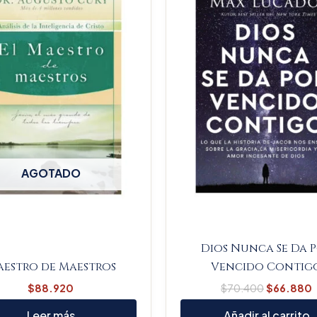
$70.400
AGOTADO
Dios Nunca Se Da 
estro de Maestros
Vencido Contig
$
88.920
$
70.400
$
66.880
Leer más
Añadir al carrito