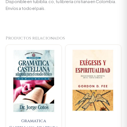
Disponible en tubiblia.co, tu librería cristiana en Colombia.
Envíos a todo el país.
Productos relacionados
Original
Current
price
price
was:
is:
$64.800.
$61.560.
Gramatica