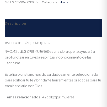
SKU:
9798886391008
Categoría:
Libros
Descripción
Valoraciones (0)
RVC.42cdLGZPJR MUJERES
RVC.42cdLGZPJR MUJERES es una obra que te ayudará a
profundizar en tu vida espiritual y conocimiento de las
Escrituras.
Este libro cristiano ha sido cuidadosamente seleccionado
para edificar tu fe y brindarte herramientas prácticas para tu
caminar diario con Dios.
Temas relacionados:
42cdlgzpjr, mujeres