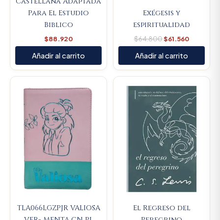
Castellana Adaptada
Para El Estudio
Exégesis y
Biblico
espiritualidad
$
88.920
$
64.800
$
61.560
Añadir al carrito
Añadir al carrito
Original
Current
Original
Current
price
price
price
price
was:
is:
was:
is:
$107.000.
$101.650.
$74.100.
$70.395.
TLA066LGZPJR VALIOSA
El Regreso del
VER- MENTA CN PL
Peregrino