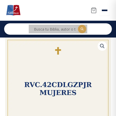
Ir
al
contenido
RVC.42cdLGZPJR
MUJERES
cantidad