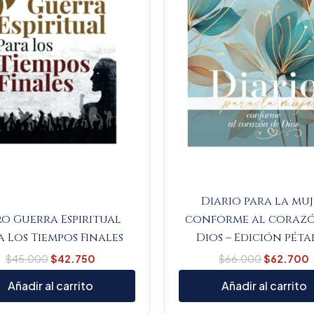
Diario para la mu
ro Guerra Espiritual
conforme al coraz
a Los Tiempos Finales
Dios – Edición péta
$
45.000
$
42.750
$
66.000
$
62.700
Añadir al carrito
Añadir al carrito