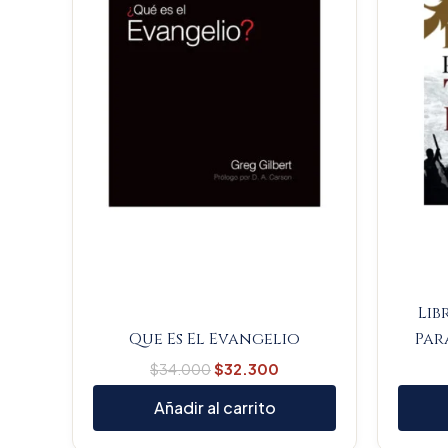
Lib
Que Es El Evangelio
Par
$
34.000
$
32.300
Añadir al carrito