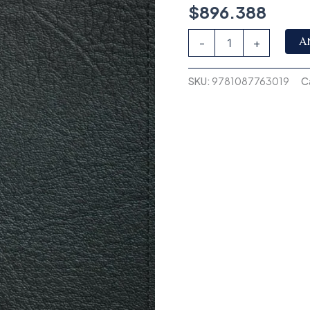
$
896.388
A
-
+
SKU:
9781087763019
C