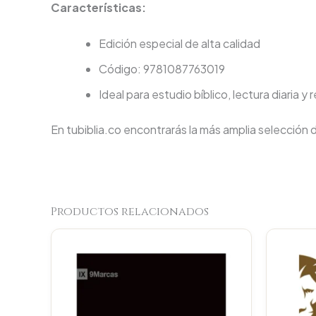
Características:
Edición especial de alta calidad
Código: 9781087763019
Ideal para estudio bíblico, lectura diaria y 
En tubiblia.co encontrarás la más amplia selección 
Productos relacionados
Original
Current
price
price
was:
is:
$34.000.
$32.300.