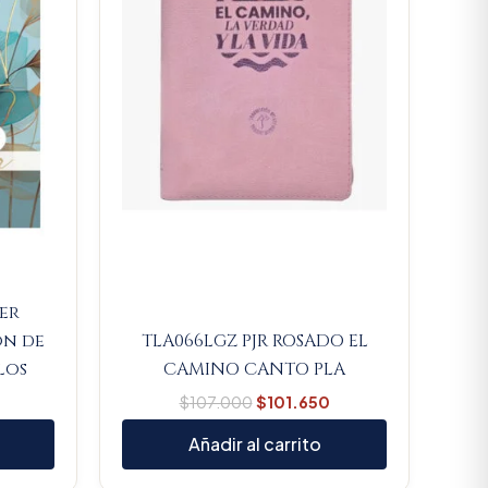
jer
ón de
TLA066LGZ PJR ROSADO EL
los
CAMINO CANTO PLA
$
107.000
$
101.650
Añadir al carrito