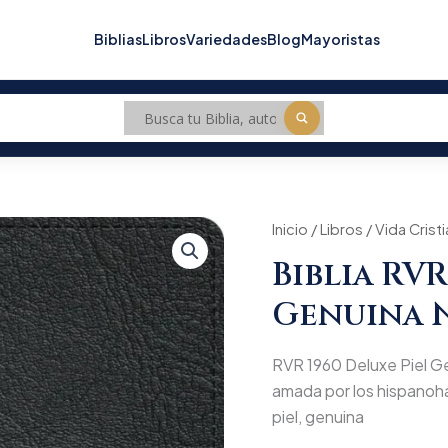
Biblias
Libros
Variedades
Blog
Mayoristas
Biblia
Inicio
/
Libros
/
Vida Crist
RVR
Biblia RVR
1960
Deluxe
Genuina 
Piel
Genuina
Negro
RVR 1960 Deluxe Piel Ge
cantidad
amada por los hispanoha
piel, genuina