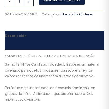
Añadir al carrito
-
+
SKU:
9781623872403
Categorías:
Libros
,
Vida Cristiana
Descripción
Valoraciones (0)
Salmo 121 Niños Cartilla actividades bilingüe
Salmo 121 Niños Cartilla actividades bilingüe es un material
diseñado para que los niños aprendan sobre la fe y los
valores cristianos de una manera divertida y educativa.
Perfecto para usar en casa, en la escuela dominical o en
grupos de niños. Actividades que enseñan sobre Dios
mientras se divierten.