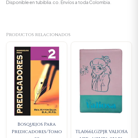
Disponible en tubiblia.co. Envíos a toda Colombia.
Productos relacionados
Original
Current
Original
Current
price
price
price
price
was:
is:
was:
is:
$89.900.
$85.405.
$107.000.
$101.650
Bosquejos Para
Predicadores/Tomo
TLA066LGZPJR VALIOSA