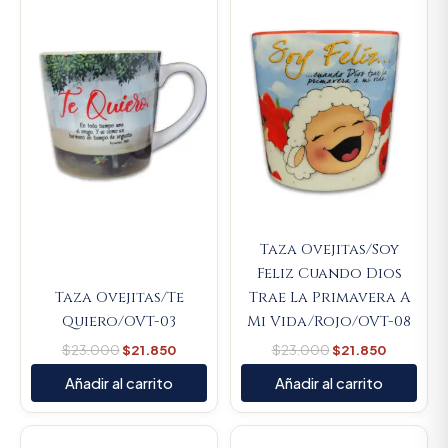
price
price
price
price
was:
is:
was:
is:
$23.000.
$21.850.
$23.000.
$21.850.
Taza Ovejitas/Soy
Feliz Cuando Dios
Taza Ovejitas/Te
Trae La Primavera A
Quiero/OVT-03
Mi Vida/Rojo/OVT-08
$
23.000
$
21.850
$
23.000
$
21.850
Añadir al carrito
Añadir al carrito
Original
Current
Original
Current