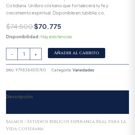
Cotidiana. Un libro cristiano que fortalecerá tu fe y
crecimiento espiritual. Disponible en tubiblia.co,
$
74.500
$
70.775
Disponibilidad:
Hay existencias
Alternative:
Añadir al carrito
-
+
SKU:
9798384515760
Categoría:
Variedades
Descripción
Valoraciones (0)
Salmos / Estudios Biblicos Esperanza Real Para La
Vida Cotidiana