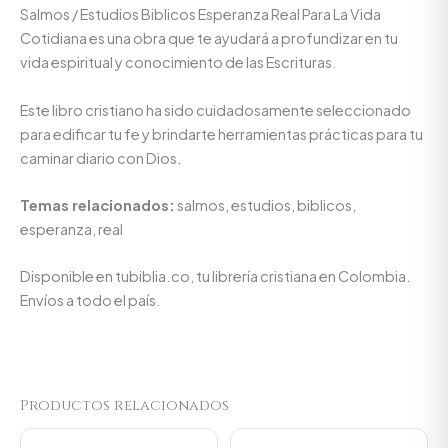
Salmos / Estudios Biblicos Esperanza Real Para La Vida
Cotidiana es una obra que te ayudará a profundizar en tu
vida espiritual y conocimiento de las Escrituras.
Este libro cristiano ha sido cuidadosamente seleccionado
para edificar tu fe y brindarte herramientas prácticas para tu
caminar diario con Dios.
Temas relacionados:
salmos, estudios, biblicos,
esperanza, real
Disponible en tubiblia.co, tu librería cristiana en Colombia.
Envíos a todo el país.
Productos relacionados
Original
Current
Original
Current